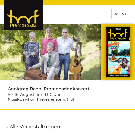
MENÜ
hof-programm – das
Veranstaltungsportal für
Hochfranken
Annigreg Band, Promenadenkonzert
So. 16. August um 11:00
Uhr
Musikpavillon Theresienstein
, Hof
« Alle Veranstaltungen