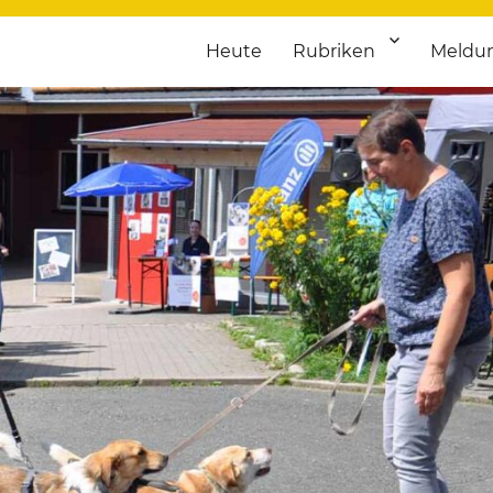
Heute
Rubriken
Meldu
franken. Täglich aktuelle Termine von Kultur bis Sport, von Theater
nstaltungsportal für Hochfran