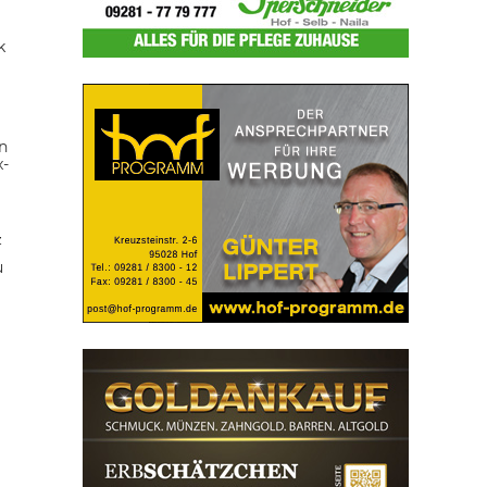
k
n
x-
z
u