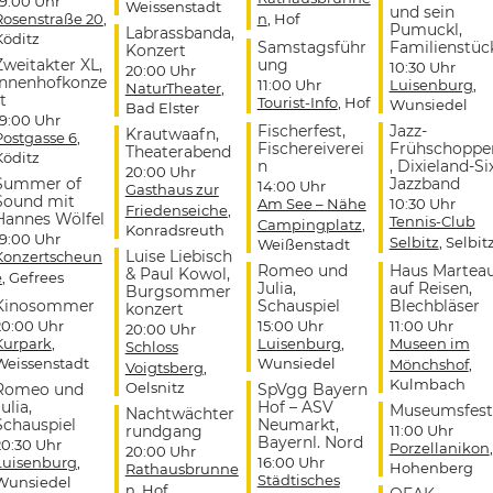
19:00 Uhr
Weissenstadt
und sein
Rosenstraße 20
,
n
, Hof
Pumuckl,
Labrassbanda,
Köditz
Samstagsführ
Familienstüc
Konzert
Zweitakter XL,
ung
10:30 Uhr
20:00 Uhr
Innenhofkonze
11:00 Uhr
Luisenburg
,
NaturTheater
,
t
Tourist-Info
, Hof
Wunsiedel
Bad Elster
19:00 Uhr
Fischerfest,
Jazz-
Krautwaafn,
Postgasse 6
,
Fischereiverei
Frühschoppe
Theaterabend
Köditz
n
, Dixieland-Si
20:00 Uhr
Summer of
Jazzband
14:00 Uhr
Gasthaus zur
Sound mit
Am See – Nähe
10:30 Uhr
Friedenseiche
,
Hannes Wölfel
Tennis-Club
Campingplatz
,
Konradsreuth
19:00 Uhr
Selbitz
, Selbit
Weißenstadt
Luise Liebisch
Konzertscheun
Romeo und
Haus Martea
& Paul Kowol,
e
, Gefrees
Julia,
auf Reisen,
Burgsommer
Kinosommer
Schauspiel
Blechbläser
konzert
20:00 Uhr
15:00 Uhr
11:00 Uhr
20:00 Uhr
Kurpark
,
Luisenburg
,
Museen im
Schloss
Weissenstadt
Wunsiedel
Mönchshof
,
Voigtsberg
,
Kulmbach
Oelsnitz
Romeo und
SpVgg Bayern
ulia,
Hof – ASV
Museumsfest
Nachtwächter
Schauspiel
Neumarkt,
rundgang
11:00 Uhr
Bayernl. Nord
20:30 Uhr
Porzellanikon
,
20:00 Uhr
Luisenburg
,
16:00 Uhr
Hohenberg
Rathausbrunne
Städtisches
Wunsiedel
n
, Hof