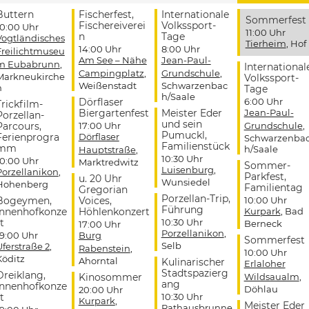
Buttern
Fischerfest,
Internationale
Sommerfest
Fischereiverei
Volkssport-
10:00 Uhr
11:00 Uhr
n
Tage
Vogtländisches
Tierheim
, Hof
14:00 Uhr
8:00 Uhr
Freilichtmuseu
Am See – Nähe
Jean-Paul-
m Eubabrunn
,
International
Campingplatz
,
Grundschule
,
Markneukirche
Volkssport-
Weißenstadt
Schwarzenbac
n
Tage
h/Saale
Dörflaser
6:00 Uhr
Trickfilm-
Biergartenfest
Meister Eder
Jean-Paul-
Porzellan-
und sein
Parcours,
17:00 Uhr
Grundschule
,
Pumuckl,
Ferienprogra
Dörflaser
Schwarzenba
Familienstück
mm
h/Saale
Hauptstraße
,
10:30 Uhr
10:00 Uhr
Marktredwitz
Sommer-
Luisenburg
,
Porzellanikon
,
Parkfest,
u. 20 Uhr
Wunsiedel
Hohenberg
Familientag
Gregorian
Porzellan-Trip,
Bogeymen,
Voices,
10:00 Uhr
Führung
Innenhofkonze
Höhlenkonzert
Kurpark
, Bad
t
10:30 Uhr
Berneck
17:00 Uhr
Porzellanikon
,
19:00 Uhr
Burg
Sommerfest
Selb
Uferstraße 2
,
Rabenstein
,
10:00 Uhr
Köditz
Ahorntal
Kulinarischer
Erlaloher
Stadtspazierg
Dreiklang,
Kinosommer
Wildsaualm
,
ang
Innenhofkonze
Döhlau
20:00 Uhr
t
10:30 Uhr
Kurpark
,
Meister Eder
Rathausbrunne