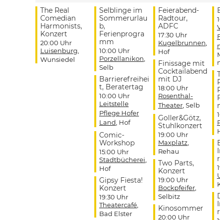
The Real
Selblinge im
Feierabend-
Comedian
Sommerurlau
Radtour,
Harmonists,
b,
ADFC
Konzert
Ferienprogra
17:30 Uhr
mm
20:00 Uhr
Kugelbrunnen
,
Luisenburg
,
10:00 Uhr
Hof
Porzellanikon
,
Wunsiedel
Finissage mit
Selb
Cocktailabend
Barrierefreihei
mit DJ
t, Beratertag
18:00 Uhr
10:00 Uhr
Rosenthal-
Leitstelle
Theater
, Selb
Pflege Hofer
Goller&Götz,
Land
, Hof
Stuhlkonzert
Comic-
19:00 Uhr
Workshop
Maxplatz
,
Rehau
15:00 Uhr
r
Stadtbücherei
,
Two Parts,
Hof
Konzert
Gipsy Fiesta!
19:00 Uhr
Konzert
Bockpfeifer
,
Selbitz
19:30 Uhr
Theatercafé
,
Kinosommer
r
Bad Elster
20:00 Uhr