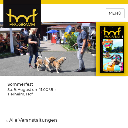
MENÜ
hof-programm – das
Veranstaltungsportal für
Hochfranken
Sommerfest
So. 9. August um 11:00
Uhr
Tierheim
, Hof
« Alle Veranstaltungen