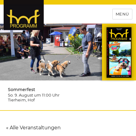
MENÜ
hof-programm – das
Veranstaltungsportal für
Hochfranken
Sommerfest
So. 9. August um 11:00
Uhr
Tierheim
, Hof
« Alle Veranstaltungen