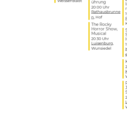
Weissenstadt
ührung
20:00 Uhr
r
Rathausbrunne
n
, Hof
The Rocky
Horror Show,
Musical
20:30 Uhr
Luisenburg
,
Wunsiedel
J