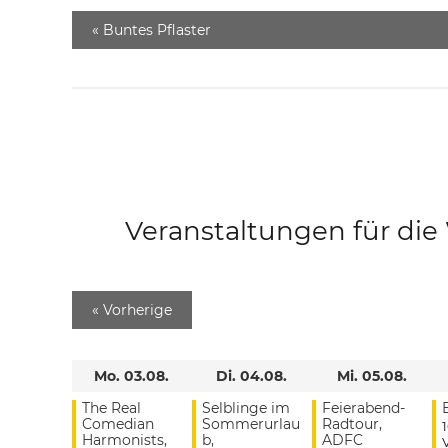
«
Buntes Pflaster
Veranstaltungen für di
«
Vorherige
Mo. 03.08.
Di. 04.08.
Mi. 05.08.
The Real
Selblinge im
Feierabend-
Comedian
Sommerurlau
Radtour,
Harmonists,
b,
ADFC