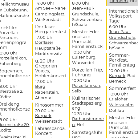
Tierheim
, Hof
14:00 Uhr
8:00 Uhr
Freilichtmuseu
Am See – Nähe
Jean-Paul-
m Eubabrunn
,
International
Campingplatz
,
Grundschule
,
Markneukirche
Volkssport-
Weißenstadt
Schwarzenbac
n
Tage
h/Saale
Dörflaser
6:00 Uhr
Trickfilm-
Biergartenfest
Meister Eder
Jean-Paul-
Porzellan-
und sein
Parcours,
17:00 Uhr
Grundschule
,
Pumuckl,
Ferienprogra
Dörflaser
Schwarzenba
Familienstück
mm
h/Saale
Hauptstraße
,
10:30 Uhr
10:00 Uhr
Marktredwitz
Sommer-
Luisenburg
,
Porzellanikon
,
Parkfest,
u. 20 Uhr
Wunsiedel
Hohenberg
Familientag
Gregorian
Porzellan-Trip,
Bogeymen,
Voices,
10:00 Uhr
Führung
Innenhofkonze
Höhlenkonzert
Kurpark
, Bad
t
10:30 Uhr
Berneck
17:00 Uhr
Porzellanikon
,
19:00 Uhr
Burg
Sommerfest
Selb
Uferstraße 2
,
Rabenstein
,
10:00 Uhr
Köditz
Ahorntal
Kulinarischer
Erlaloher
Stadtspazierg
Dreiklang,
Kinosommer
Wildsaualm
,
ang
Innenhofkonze
Döhlau
20:00 Uhr
t
10:30 Uhr
Kurpark
,
Meister Eder
Rathausbrunne
19:00 Uhr
Weissenstadt
und sein
Rosenstraße 20
,
n
, Hof
Pumuckl,
Labrassbanda,
Köditz
Samstagsführ
Familienstüc
Konzert
Zweitakter XL,
ung
10:30 Uhr