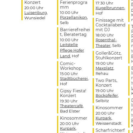
Konzert
Ferienprogra
17:30 Uhr
mm
20:00 Uhr
Kugelbrunnen
,
Luisenburg
,
10:00 Uhr
Hof
Porzellanikon
,
Wunsiedel
Finissage mit
Selb
Cocktailabend
Barrierefreihei
mit DJ
t, Beratertag
18:00 Uhr
10:00 Uhr
Rosenthal-
Leitstelle
Theater
, Selb
Pflege Hofer
Goller&Götz,
Land
, Hof
Stuhlkonzert
Comic-
19:00 Uhr
Workshop
Maxplatz
,
Rehau
15:00 Uhr
r
Stadtbücherei
,
Two Parts,
Hof
Konzert
Gipsy Fiesta!
19:00 Uhr
Konzert
Bockpfeifer
,
Selbitz
19:30 Uhr
Theatercafé
,
Kinosommer
r
Bad Elster
20:00 Uhr
Kinosommer
Kurpark
,
Weissenstadt
20:00 Uhr
Kurpark
,
Scharfrichterf