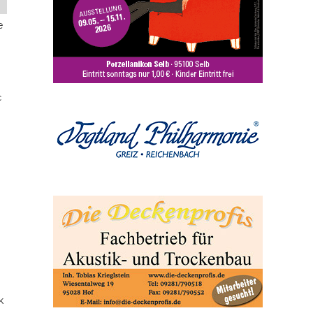
e
c
k