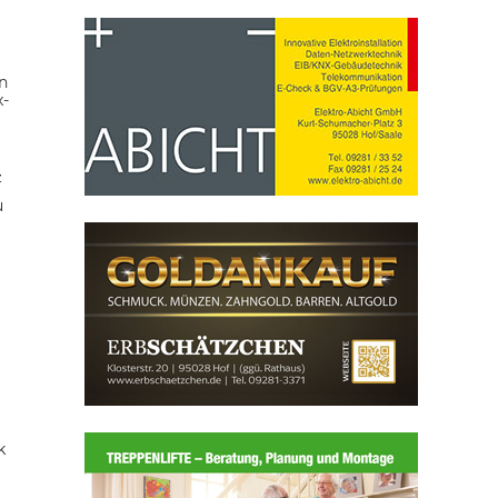
n
x-
z
u
k