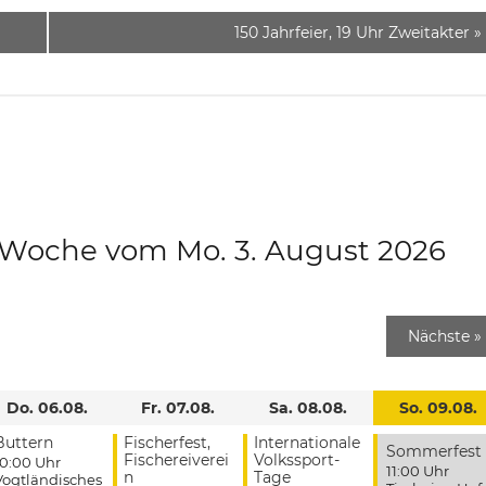
150 Jahrfeier, 19 Uhr Zweitakter
»
e Woche vom Mo. 3. August 2026
Nächste
»
Do. 06.08.
Fr. 07.08.
Sa. 08.08.
So. 09.08.
Buttern
Fischerfest,
Internationale
Sommerfest
Fischereiverei
Volkssport-
10:00 Uhr
11:00 Uhr
n
Tage
Vogtländisches