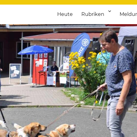
Heute
Rubriken
Meldu
franken. Täglich aktuelle Termine von Kultur bis Sport, von Theater
nstaltungsportal für Hochfran