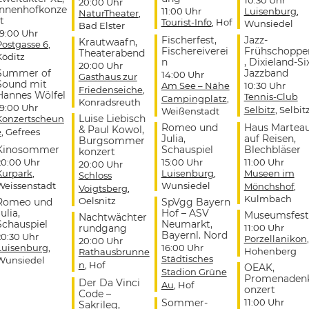
20:00 Uhr
Innenhofkonze
11:00 Uhr
Luisenburg
,
NaturTheater
,
t
Tourist-Info
, Hof
Wunsiedel
Bad Elster
19:00 Uhr
Fischerfest,
Jazz-
Krautwaafn,
Postgasse 6
,
Fischereiverei
Frühschoppe
Theaterabend
Köditz
n
, Dixieland-Si
20:00 Uhr
Summer of
Jazzband
14:00 Uhr
Gasthaus zur
Sound mit
Am See – Nähe
10:30 Uhr
Friedenseiche
,
Hannes Wölfel
Tennis-Club
Campingplatz
,
Konradsreuth
19:00 Uhr
Selbitz
, Selbit
Weißenstadt
Luise Liebisch
Konzertscheun
Romeo und
Haus Martea
& Paul Kowol,
e
, Gefrees
Julia,
auf Reisen,
Burgsommer
Kinosommer
Schauspiel
Blechbläser
konzert
20:00 Uhr
15:00 Uhr
11:00 Uhr
20:00 Uhr
Kurpark
,
Luisenburg
,
Museen im
Schloss
Weissenstadt
Wunsiedel
Mönchshof
,
Voigtsberg
,
Kulmbach
Oelsnitz
Romeo und
SpVgg Bayern
ulia,
Hof – ASV
Museumsfest
Nachtwächter
Schauspiel
Neumarkt,
rundgang
11:00 Uhr
Bayernl. Nord
20:30 Uhr
Porzellanikon
,
20:00 Uhr
Luisenburg
,
16:00 Uhr
Hohenberg
Rathausbrunne
Städtisches
Wunsiedel
n
, Hof
OEAK,
Stadion Grüne
Promenaden
Der Da Vinci
Au
, Hof
onzert
Code –
Sommer-
11:00 Uhr
Sakrileg,