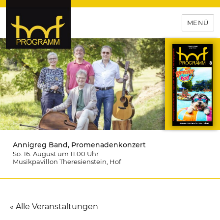
MENÜ
hof-programm – das
Veranstaltungsportal für
Hochfranken
Annigreg Band, Promenadenkonzert
So. 16. August um 11:00
Uhr
Musikpavillon Theresienstein
, Hof
« Alle Veranstaltungen