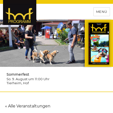
MENÜ
hof-programm – das
Veranstaltungsportal für
Hochfranken
Sommerfest
So. 9. August um 11:00
Uhr
Tierheim
, Hof
« Alle Veranstaltungen