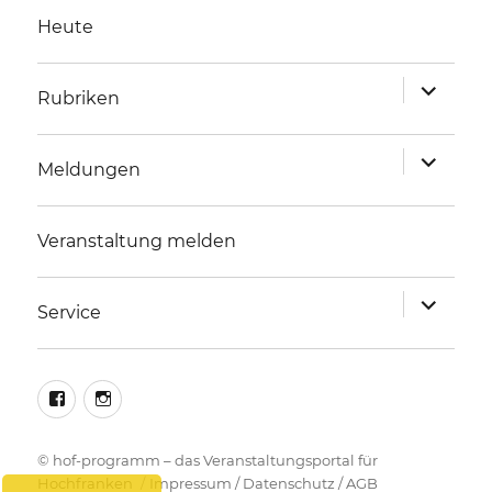
Heute
Unterme
Rubriken
anzeigen
Unterme
Meldungen
anzeigen
Veranstaltung melden
Unterme
Service
anzeigen
facebook
instagram
©
hof-programm – das Veranstaltungsportal für
Hochfranken
Impressum
/
Datenschutz
/
AGB