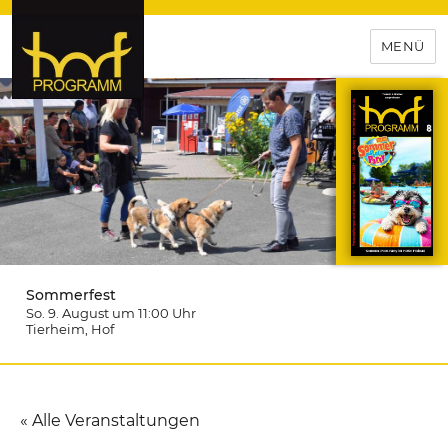
MENÜ
hof-programm – das
Veranstaltungsportal für
Hochfranken
Sommerfest
So. 9. August um 11:00
Uhr
Tierheim
, Hof
« Alle Veranstaltungen