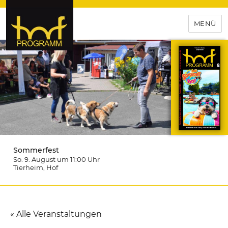
MENÜ
hof-programm – das
Veranstaltungsportal für
Hochfranken
Sommerfest
So. 9. August um 11:00
Uhr
Tierheim
, Hof
« Alle Veranstaltungen