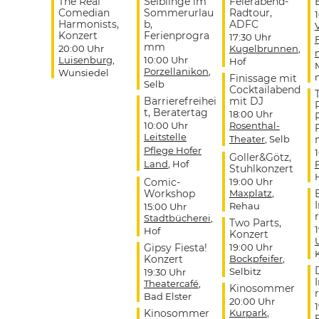
The Real
Selblinge im
Feierabend-
Comedian
Sommerurlau
Radtour,
Harmonists,
b,
ADFC
Konzert
Ferienprogra
17:30 Uhr
mm
20:00 Uhr
Kugelbrunnen
,
Luisenburg
,
10:00 Uhr
Hof
Porzellanikon
,
Wunsiedel
Finissage mit
Selb
Cocktailabend
Barrierefreihei
mit DJ
t, Beratertag
18:00 Uhr
10:00 Uhr
Rosenthal-
Leitstelle
Theater
, Selb
Pflege Hofer
Goller&Götz,
Land
, Hof
Stuhlkonzert
Comic-
19:00 Uhr
Workshop
Maxplatz
,
Rehau
15:00 Uhr
r
Stadtbücherei
,
Two Parts,
Hof
Konzert
Gipsy Fiesta!
19:00 Uhr
Konzert
Bockpfeifer
,
Selbitz
19:30 Uhr
Theatercafé
,
Kinosommer
r
Bad Elster
20:00 Uhr
Kinosommer
Kurpark
,