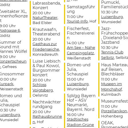
Pumuckl,
Labrassbanda,
Köditz
Samstagsführ
Familienstüc
Konzert
Zweitakter XL,
ung
10:30 Uhr
20:00 Uhr
Innenhofkonze
11:00 Uhr
Luisenburg
,
NaturTheater
,
t
Tourist-Info
, Hof
Wunsiedel
Bad Elster
19:00 Uhr
Fischerfest,
Jazz-
Krautwaafn,
Postgasse 6
,
Fischereiverei
Frühschoppe
Theaterabend
Köditz
n
, Dixieland-Si
20:00 Uhr
Summer of
Jazzband
14:00 Uhr
Gasthaus zur
Sound mit
Am See – Nähe
10:30 Uhr
Friedenseiche
,
Hannes Wölfel
Tennis-Club
Campingplatz
,
Konradsreuth
19:00 Uhr
Selbitz
, Selbit
Weißenstadt
Luise Liebisch
Konzertscheun
Romeo und
Haus Martea
& Paul Kowol,
e
, Gefrees
Julia,
auf Reisen,
Burgsommer
Kinosommer
Schauspiel
Blechbläser
konzert
20:00 Uhr
15:00 Uhr
11:00 Uhr
20:00 Uhr
Kurpark
,
Luisenburg
,
Museen im
Schloss
Weissenstadt
Wunsiedel
Mönchshof
,
Voigtsberg
,
Kulmbach
Oelsnitz
Romeo und
SpVgg Bayern
ulia,
Hof – ASV
Museumsfest
Nachtwächter
Schauspiel
Neumarkt,
rundgang
11:00 Uhr
Bayernl. Nord
20:30 Uhr
Porzellanikon
,
20:00 Uhr
Luisenburg
,
16:00 Uhr
Hohenberg
Rathausbrunne
Städtisches
Wunsiedel
n
, Hof
OEAK,
Stadion Grüne
Promenaden