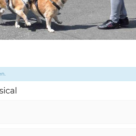
en.
ical