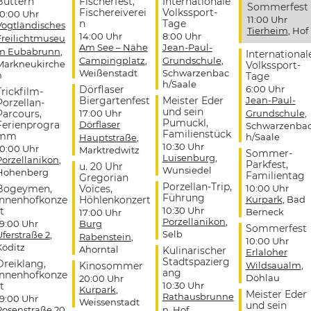
Buttern
Fischerfest,
Internationale
Sommerfest
Fischereiverei
Volkssport-
10:00 Uhr
11:00 Uhr
n
Tage
Vogtländisches
Tierheim
, Hof
14:00 Uhr
8:00 Uhr
Freilichtmuseu
Am See – Nähe
Jean-Paul-
m Eubabrunn
,
International
Campingplatz
,
Grundschule
,
Markneukirche
Volkssport-
Weißenstadt
Schwarzenbac
n
Tage
h/Saale
Dörflaser
6:00 Uhr
Trickfilm-
Biergartenfest
Meister Eder
Jean-Paul-
Porzellan-
und sein
Parcours,
17:00 Uhr
Grundschule
,
Pumuckl,
Ferienprogra
Dörflaser
Schwarzenba
Familienstück
mm
h/Saale
Hauptstraße
,
10:30 Uhr
10:00 Uhr
Marktredwitz
Sommer-
Luisenburg
,
Porzellanikon
,
Parkfest,
u. 20 Uhr
Wunsiedel
Hohenberg
Familientag
Gregorian
Porzellan-Trip,
Bogeymen,
Voices,
10:00 Uhr
Führung
Innenhofkonze
Höhlenkonzert
Kurpark
, Bad
t
10:30 Uhr
Berneck
17:00 Uhr
Porzellanikon
,
19:00 Uhr
Burg
Sommerfest
Selb
Uferstraße 2
,
Rabenstein
,
10:00 Uhr
Köditz
Ahorntal
Kulinarischer
Erlaloher
Stadtspazierg
Dreiklang,
Kinosommer
Wildsaualm
,
ang
Innenhofkonze
Döhlau
20:00 Uhr
t
10:30 Uhr
Kurpark
,
Meister Eder
Rathausbrunne
19:00 Uhr
Weissenstadt
und sein
Rosenstraße 20
,
n
, Hof