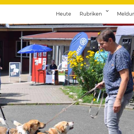
Heute
Rubriken
Meldu
franken. Täglich aktuelle Termine von Kultur bis Sport, von Theater
nstaltungsportal für Hochfran