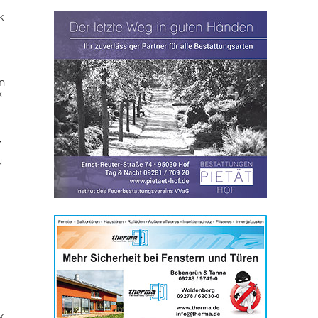
k
n
x-
z
u
k