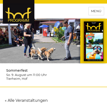
MENÜ
hof-programm – das
Veranstaltungsportal für
Hochfranken
Sommerfest
So. 9. August um 11:00
Uhr
Tierheim
, Hof
« Alle Veranstaltungen