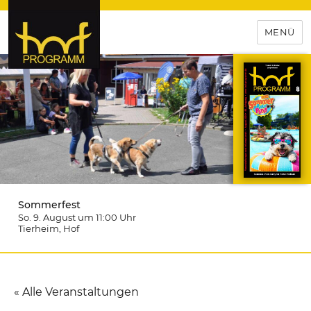
MENÜ
hof-programm – das
Veranstaltungsportal für
Hochfranken
Sommerfest
So. 9. August um 11:00
Uhr
Tierheim
, Hof
« Alle Veranstaltungen