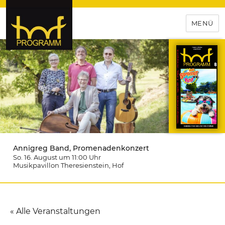
MENÜ
hof-programm – das
Veranstaltungsportal für
Hochfranken
Annigreg Band, Promenadenkonzert
So. 16. August um 11:00
Uhr
Musikpavillon Theresienstein
, Hof
« Alle Veranstaltungen