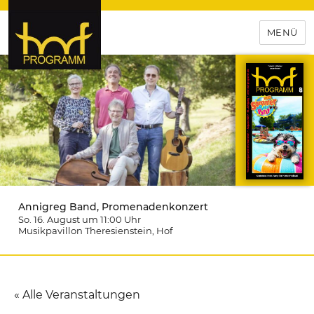
MENÜ
hof-programm – das
Veranstaltungsportal für
Hochfranken
Annigreg Band, Promenadenkonzert
So. 16. August um 11:00
Uhr
Musikpavillon Theresienstein
, Hof
« Alle Veranstaltungen