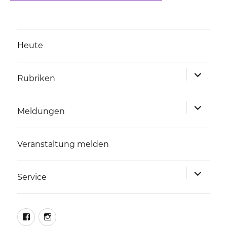
Heute
Unterme
Rubriken
anzeigen
Unterme
Meldungen
anzeigen
Veranstaltung melden
Unterme
Service
anzeigen
facebook
instagram