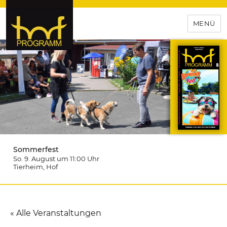
MENÜ
hof-programm – das
Veranstaltungsportal für
Hochfranken
Sommerfest
So. 9. August um 11:00
Uhr
Tierheim
, Hof
« Alle Veranstaltungen