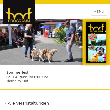
MENÜ
hof-programm – das
Veranstaltungsportal für
Hochfranken
Sommerfest
So. 9. August um 11:00
Uhr
Tierheim
, Hof
« Alle Veranstaltungen