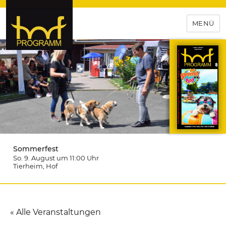
MENÜ
hof-programm – das
Veranstaltungsportal für
Hochfranken
Sommerfest
So. 9. August um 11:00
Uhr
Tierheim
, Hof
« Alle Veranstaltungen