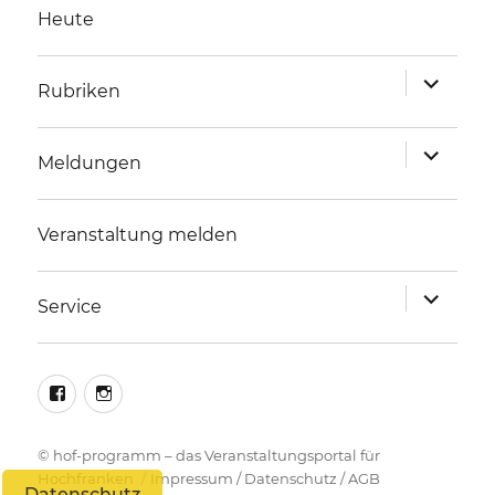
Heute
Unterme
Rubriken
anzeigen
Unterme
Meldungen
anzeigen
Veranstaltung melden
Unterme
Service
anzeigen
facebook
instagram
©
hof-programm – das Veranstaltungsportal für
Hochfranken
Impressum
/
Datenschutz
/
AGB
Datenschutz