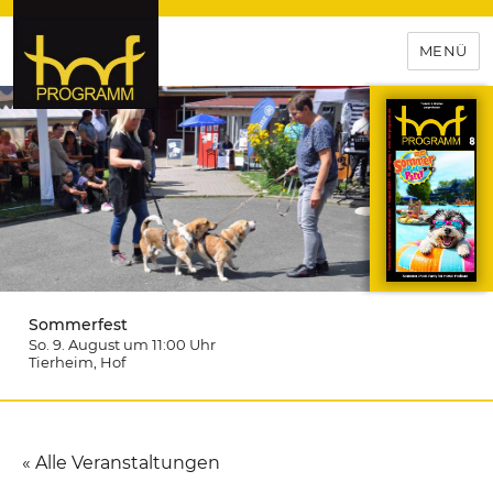
MENÜ
hof-programm – das
Veranstaltungsportal für
Hochfranken
Sommerfest
So. 9. August um 11:00
Uhr
Tierheim
, Hof
« Alle Veranstaltungen