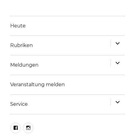
Heute
Unterme
Rubriken
anzeigen
Unterme
Meldungen
anzeigen
Veranstaltung melden
Unterme
Service
anzeigen
facebook
instagram