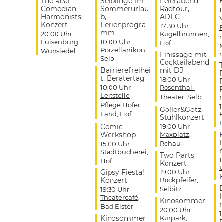
The Real
Selblinge im
Feierabend-
Comedian
Sommerurlau
Radtour,
Harmonists,
b,
ADFC
Konzert
Ferienprogra
17:30 Uhr
mm
20:00 Uhr
Kugelbrunnen
,
Luisenburg
,
10:00 Uhr
Hof
Porzellanikon
,
Wunsiedel
Finissage mit
Selb
Cocktailabend
Barrierefreihei
mit DJ
t, Beratertag
18:00 Uhr
10:00 Uhr
Rosenthal-
Leitstelle
Theater
, Selb
Pflege Hofer
Goller&Götz,
Land
, Hof
Stuhlkonzert
Comic-
19:00 Uhr
Workshop
Maxplatz
,
Rehau
15:00 Uhr
r
Stadtbücherei
,
Two Parts,
Hof
Konzert
Gipsy Fiesta!
19:00 Uhr
Konzert
Bockpfeifer
,
Selbitz
19:30 Uhr
Theatercafé
,
Kinosommer
r
Bad Elster
20:00 Uhr
Kinosommer
Kurpark
,