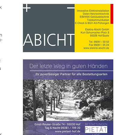
k
n
x-
z
u
k