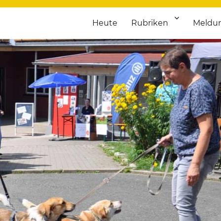
Heute
Rubriken
Meldu
franken. Täglich aktuelle Termine von Kultur bis Sport, von Theater
nstaltungsportal für Hochfran