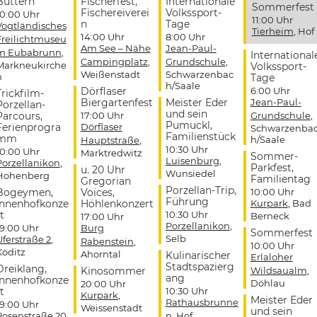
Buttern
Fischerfest,
Internationale
Sommerfest
Fischereiverei
Volkssport-
10:00 Uhr
11:00 Uhr
n
Tage
Vogtländisches
Tierheim
, Hof
14:00 Uhr
8:00 Uhr
Freilichtmuseu
Am See – Nähe
Jean-Paul-
m Eubabrunn
,
International
Campingplatz
,
Grundschule
,
Markneukirche
Volkssport-
Weißenstadt
Schwarzenbac
n
Tage
h/Saale
Dörflaser
6:00 Uhr
Trickfilm-
Biergartenfest
Meister Eder
Jean-Paul-
Porzellan-
und sein
Parcours,
17:00 Uhr
Grundschule
,
Pumuckl,
Ferienprogra
Dörflaser
Schwarzenba
Familienstück
mm
h/Saale
Hauptstraße
,
10:30 Uhr
10:00 Uhr
Marktredwitz
Sommer-
Luisenburg
,
Porzellanikon
,
Parkfest,
u. 20 Uhr
Wunsiedel
Hohenberg
Familientag
Gregorian
Porzellan-Trip,
Bogeymen,
Voices,
10:00 Uhr
Führung
Innenhofkonze
Höhlenkonzert
Kurpark
, Bad
t
10:30 Uhr
Berneck
17:00 Uhr
Porzellanikon
,
19:00 Uhr
Burg
Sommerfest
Selb
Uferstraße 2
,
Rabenstein
,
10:00 Uhr
Köditz
Ahorntal
Kulinarischer
Erlaloher
Stadtspazierg
Dreiklang,
Kinosommer
Wildsaualm
,
ang
Innenhofkonze
Döhlau
20:00 Uhr
t
10:30 Uhr
Kurpark
,
Meister Eder
Rathausbrunne
19:00 Uhr
Weissenstadt
und sein
Rosenstraße 20
,
n
, Hof