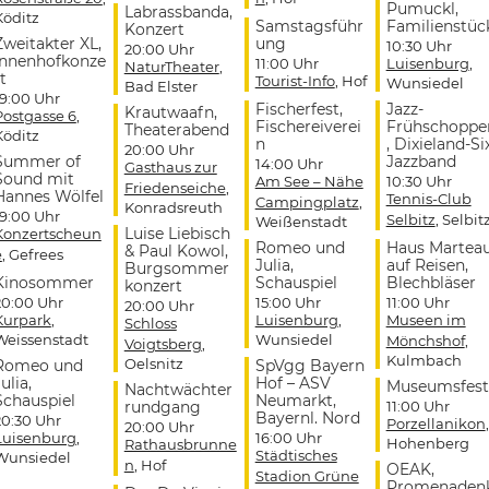
Pumuckl,
Labrassbanda,
Köditz
Samstagsführ
Familienstüc
Konzert
Zweitakter XL,
ung
10:30 Uhr
20:00 Uhr
Innenhofkonze
11:00 Uhr
Luisenburg
,
NaturTheater
,
t
Tourist-Info
, Hof
Wunsiedel
Bad Elster
19:00 Uhr
Fischerfest,
Jazz-
Krautwaafn,
Postgasse 6
,
Fischereiverei
Frühschoppe
Theaterabend
Köditz
n
, Dixieland-Si
20:00 Uhr
Summer of
Jazzband
14:00 Uhr
Gasthaus zur
Sound mit
Am See – Nähe
10:30 Uhr
Friedenseiche
,
Hannes Wölfel
Tennis-Club
Campingplatz
,
Konradsreuth
19:00 Uhr
Selbitz
, Selbit
Weißenstadt
Luise Liebisch
Konzertscheun
Romeo und
Haus Martea
& Paul Kowol,
e
, Gefrees
Julia,
auf Reisen,
Burgsommer
Kinosommer
Schauspiel
Blechbläser
konzert
20:00 Uhr
15:00 Uhr
11:00 Uhr
20:00 Uhr
Kurpark
,
Luisenburg
,
Museen im
Schloss
Weissenstadt
Wunsiedel
Mönchshof
,
Voigtsberg
,
Kulmbach
Oelsnitz
Romeo und
SpVgg Bayern
ulia,
Hof – ASV
Museumsfest
Nachtwächter
Schauspiel
Neumarkt,
rundgang
11:00 Uhr
Bayernl. Nord
20:30 Uhr
Porzellanikon
,
20:00 Uhr
Luisenburg
,
16:00 Uhr
Hohenberg
Rathausbrunne
Städtisches
Wunsiedel
n
, Hof
OEAK,
Stadion Grüne
Promenaden