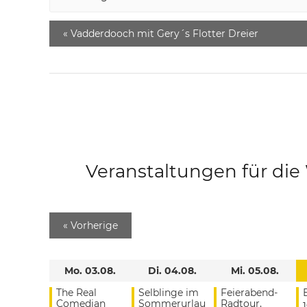
«
Vadderdooch mit Gery´s Flotter Dreier
Veranstaltungen für di
«
Vorherige
Mo. 03.08.
Di. 04.08.
Mi. 05.08.
The Real
Selblinge im
Feierabend-
Comedian
Sommerurlau
Radtour,