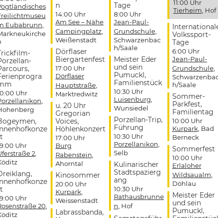
11:00 Uhr
n
Tage
Vogtländisches
Tierheim
, Hof
14:00 Uhr
8:00 Uhr
Freilichtmuseu
Am See – Nähe
Jean-Paul-
m Eubabrunn
,
International
Campingplatz
,
Grundschule
,
Markneukirche
Volkssport-
Weißenstadt
Schwarzenbac
n
Tage
h/Saale
Dörflaser
6:00 Uhr
Trickfilm-
Biergartenfest
Meister Eder
Jean-Paul-
Porzellan-
und sein
Parcours,
17:00 Uhr
Grundschule
,
Pumuckl,
Ferienprogra
Dörflaser
Schwarzenba
Familienstück
mm
h/Saale
Hauptstraße
,
10:30 Uhr
10:00 Uhr
Marktredwitz
Sommer-
Luisenburg
,
Porzellanikon
,
Parkfest,
u. 20 Uhr
Wunsiedel
Hohenberg
Familientag
Gregorian
Porzellan-Trip,
Bogeymen,
Voices,
10:00 Uhr
Führung
Innenhofkonze
Höhlenkonzert
Kurpark
, Bad
t
10:30 Uhr
Berneck
17:00 Uhr
Porzellanikon
,
19:00 Uhr
Burg
Sommerfest
Selb
Uferstraße 2
,
Rabenstein
,
10:00 Uhr
Köditz
Ahorntal
Kulinarischer
Erlaloher
Stadtspazierg
Dreiklang,
Kinosommer
Wildsaualm
,
ang
Innenhofkonze
Döhlau
20:00 Uhr
t
10:30 Uhr
Kurpark
,
Meister Eder
Rathausbrunne
19:00 Uhr
Weissenstadt
und sein
Rosenstraße 20
,
n
, Hof
Pumuckl,
Labrassbanda,
Köditz