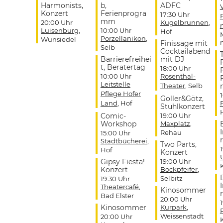
Harmonists,
b,
ADFC
Konzert
Ferienprogra
17:30 Uhr
mm
20:00 Uhr
Kugelbrunnen
,
Luisenburg
,
10:00 Uhr
Hof
Porzellanikon
,
Wunsiedel
Finissage mit
Selb
Cocktailabend
Barrierefreihei
mit DJ
t, Beratertag
18:00 Uhr
10:00 Uhr
Rosenthal-
Leitstelle
Theater
, Selb
Pflege Hofer
Goller&Götz,
Land
, Hof
Stuhlkonzert
Comic-
19:00 Uhr
Workshop
Maxplatz
,
Rehau
15:00 Uhr
r
Stadtbücherei
,
Two Parts,
Hof
Konzert
Gipsy Fiesta!
19:00 Uhr
Konzert
Bockpfeifer
,
Selbitz
19:30 Uhr
Theatercafé
,
Kinosommer
r
Bad Elster
20:00 Uhr
Kinosommer
Kurpark
,
Weissenstadt
20:00 Uhr