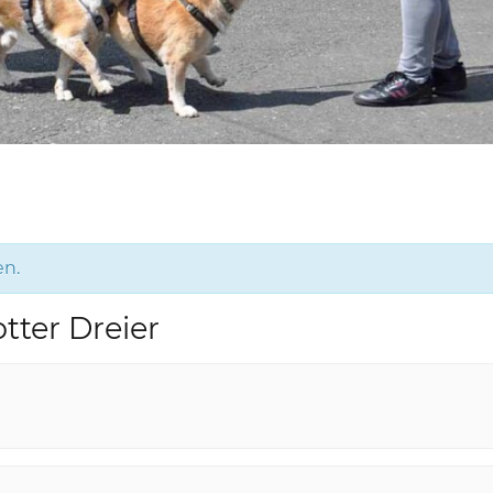
en.
tter Dreier