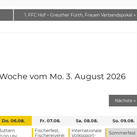
1. FFC Hof – Greuther Fürth, Frauen Verbandspokal
»
e Woche vom Mo. 3. August 2026
Nächste
»
Do. 06.08.
Fr. 07.08.
Sa. 08.08.
So. 09.08.
Buttern
Fischerfest,
Internationale
Sommerfest
Fischereiverei
Volkssport-
10:00 Uhr