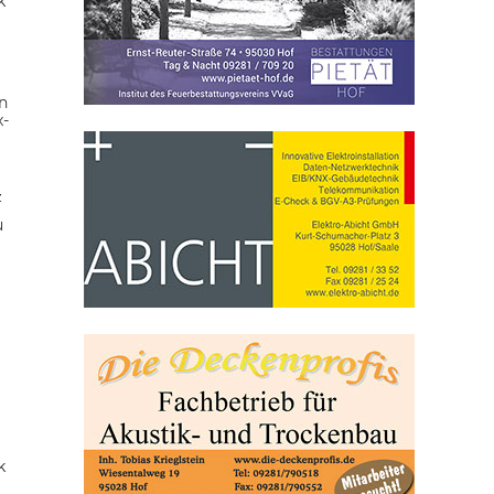
k
n
x-
z
u
k