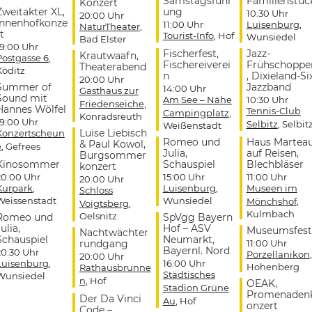
Samstagsführ
Familienstüc
Konzert
Zweitakter XL,
ung
10:30 Uhr
20:00 Uhr
Innenhofkonze
11:00 Uhr
Luisenburg
,
NaturTheater
,
t
Tourist-Info
, Hof
Wunsiedel
Bad Elster
19:00 Uhr
Fischerfest,
Jazz-
Krautwaafn,
Postgasse 6
,
Fischereiverei
Frühschoppe
Theaterabend
Köditz
n
, Dixieland-Si
20:00 Uhr
Summer of
Jazzband
14:00 Uhr
Gasthaus zur
Sound mit
Am See – Nähe
10:30 Uhr
Friedenseiche
,
Hannes Wölfel
Tennis-Club
Campingplatz
,
Konradsreuth
19:00 Uhr
Selbitz
, Selbit
Weißenstadt
Luise Liebisch
Konzertscheun
Romeo und
Haus Martea
& Paul Kowol,
e
, Gefrees
Julia,
auf Reisen,
Burgsommer
Kinosommer
Schauspiel
Blechbläser
konzert
20:00 Uhr
15:00 Uhr
11:00 Uhr
20:00 Uhr
Kurpark
,
Luisenburg
,
Museen im
Schloss
Weissenstadt
Wunsiedel
Mönchshof
,
Voigtsberg
,
Kulmbach
Oelsnitz
Romeo und
SpVgg Bayern
ulia,
Hof – ASV
Museumsfest
Nachtwächter
Schauspiel
Neumarkt,
rundgang
11:00 Uhr
Bayernl. Nord
20:30 Uhr
Porzellanikon
,
20:00 Uhr
Luisenburg
,
16:00 Uhr
Hohenberg
Rathausbrunne
Städtisches
Wunsiedel
n
, Hof
OEAK,
Stadion Grüne
Promenaden
Der Da Vinci
Au
, Hof
onzert
Code –