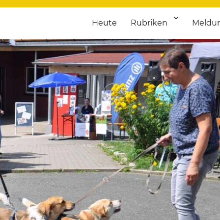
Heute
Rubriken
Meldu
franken. Täglich aktuelle Termine von Kultur bis Sport, von Theater
nstaltungsportal für Hochfran