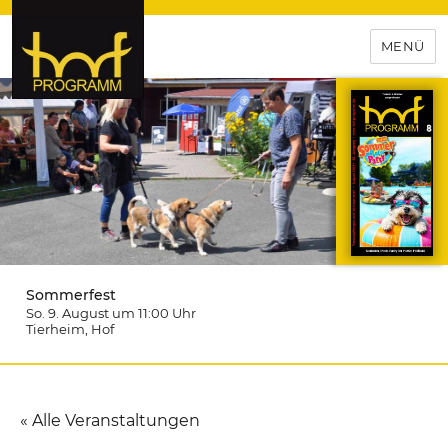
MENÜ
hof-programm – das
Veranstaltungsportal für
Hochfranken
Sommerfest
So. 9. August um 11:00
Uhr
Tierheim
, Hof
« Alle Veranstaltungen