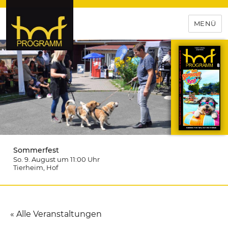
MENÜ
hof-programm – das
Veranstaltungsportal für
Hochfranken
Sommerfest
So. 9. August um 11:00
Uhr
Tierheim
, Hof
« Alle Veranstaltungen