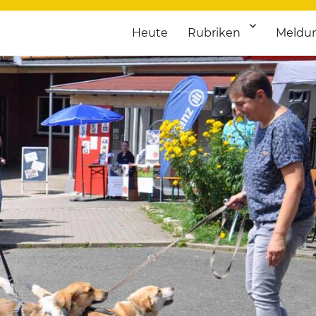
Heute
Rubriken
Meldu
franken. Täglich aktuelle Termine von Kultur bis Sport, von Theater
nstaltungsportal für Hochfran