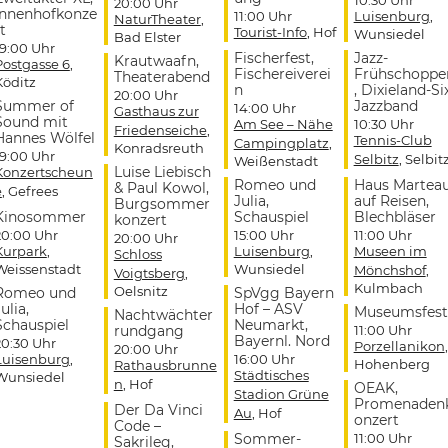
20:00 Uhr
Innenhofkonze
11:00 Uhr
Luisenburg
,
NaturTheater
,
t
Tourist-Info
, Hof
Wunsiedel
Bad Elster
19:00 Uhr
Fischerfest,
Jazz-
Krautwaafn,
Postgasse 6
,
Fischereiverei
Frühschoppe
Theaterabend
Köditz
n
, Dixieland-Si
20:00 Uhr
Summer of
Jazzband
14:00 Uhr
Gasthaus zur
Sound mit
Am See – Nähe
10:30 Uhr
Friedenseiche
,
Hannes Wölfel
Tennis-Club
Campingplatz
,
Konradsreuth
19:00 Uhr
Selbitz
, Selbit
Weißenstadt
Luise Liebisch
Konzertscheun
Romeo und
Haus Martea
& Paul Kowol,
e
, Gefrees
Julia,
auf Reisen,
Burgsommer
Kinosommer
Schauspiel
Blechbläser
konzert
20:00 Uhr
15:00 Uhr
11:00 Uhr
20:00 Uhr
Kurpark
,
Luisenburg
,
Museen im
Schloss
Weissenstadt
Wunsiedel
Mönchshof
,
Voigtsberg
,
Kulmbach
Oelsnitz
Romeo und
SpVgg Bayern
ulia,
Hof – ASV
Museumsfest
Nachtwächter
Schauspiel
Neumarkt,
rundgang
11:00 Uhr
Bayernl. Nord
20:30 Uhr
Porzellanikon
,
20:00 Uhr
Luisenburg
,
16:00 Uhr
Hohenberg
Rathausbrunne
Städtisches
Wunsiedel
n
, Hof
OEAK,
Stadion Grüne
Promenaden
Der Da Vinci
Au
, Hof
onzert
Code –
Sommer-
11:00 Uhr
Sakrileg,