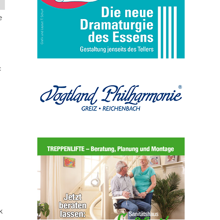
e
c
k