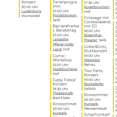
Konzert
Ferienprogra
17:30 Uhr
mm
20:00 Uhr
Kugelbrunnen
,
Luisenburg
,
10:00 Uhr
Hof
Porzellanikon
,
Wunsiedel
Finissage mit
Selb
Cocktailabend
Barrierefreihei
mit DJ
t, Beratertag
18:00 Uhr
10:00 Uhr
Rosenthal-
Leitstelle
Theater
, Selb
Pflege Hofer
Goller&Götz,
Land
, Hof
Stuhlkonzert
Comic-
19:00 Uhr
Workshop
Maxplatz
,
Rehau
15:00 Uhr
r
Stadtbücherei
,
Two Parts,
Hof
Konzert
Gipsy Fiesta!
19:00 Uhr
Konzert
Bockpfeifer
,
Selbitz
19:30 Uhr
Theatercafé
,
Kinosommer
r
Bad Elster
20:00 Uhr
Kinosommer
Kurpark
,
Weissenstadt
20:00 Uhr
Kurpark
,
Scharfrichterf