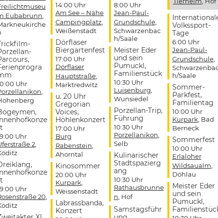
Tierheim
, Hof
14:00 Uhr
8:00 Uhr
Freilichtmuseu
Am See – Nähe
Jean-Paul-
m Eubabrunn
,
International
Campingplatz
,
Grundschule
,
Markneukirche
Volkssport-
Weißenstadt
Schwarzenbac
n
Tage
h/Saale
Dörflaser
6:00 Uhr
Trickfilm-
Biergartenfest
Meister Eder
Jean-Paul-
Porzellan-
und sein
Parcours,
17:00 Uhr
Grundschule
,
Pumuckl,
Ferienprogra
Dörflaser
Schwarzenba
Familienstück
mm
h/Saale
Hauptstraße
,
10:30 Uhr
10:00 Uhr
Marktredwitz
Sommer-
Luisenburg
,
Porzellanikon
,
Parkfest,
u. 20 Uhr
Wunsiedel
Hohenberg
Familientag
Gregorian
Porzellan-Trip,
Bogeymen,
Voices,
10:00 Uhr
Führung
Innenhofkonze
Höhlenkonzert
Kurpark
, Bad
t
10:30 Uhr
Berneck
17:00 Uhr
Porzellanikon
,
19:00 Uhr
Burg
Sommerfest
Selb
Uferstraße 2
,
Rabenstein
,
10:00 Uhr
Köditz
Ahorntal
Kulinarischer
Erlaloher
Stadtspazierg
Dreiklang,
Kinosommer
Wildsaualm
,
ang
Innenhofkonze
Döhlau
20:00 Uhr
t
10:30 Uhr
Kurpark
,
Meister Eder
Rathausbrunne
19:00 Uhr
Weissenstadt
und sein
Rosenstraße 20
,
n
, Hof
Pumuckl,
Labrassbanda,
Köditz
Samstagsführ
Familienstüc
Konzert
Zweitakter XL,
ung
10:30 Uhr