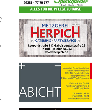
n
x-
z
u
k