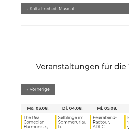
«
Kalte Freiheit, Musical
Veranstaltungen für di
«
Vorherige
Mo. 03.08.
Di. 04.08.
Mi. 05.08.
The Real
Selblinge im
Feierabend-
Comedian
Sommerurlau
Radtour,
Harmonists,
b,
ADFC