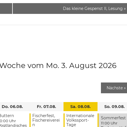
Das kleine Gespenst II, Lesung
»
e Woche vom Mo. 3. August 2026
Nächste
»
Do. 06.08.
Fr. 07.08.
Sa. 08.08.
So. 09.08.
Buttern
Fischerfest,
Internationale
Sommerfest
Fischereiverei
Volkssport-
10:00 Uhr
11:00 Uhr
n
Tage
Vogtländisches