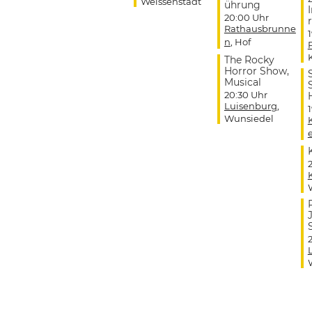
Weissenstadt
ührung
20:00 Uhr
r
Rathausbrunne
n
, Hof
The Rocky
Horror Show,
Musical
20:30 Uhr
Luisenburg
,
Wunsiedel
J