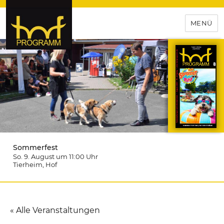
MENÜ
hof-programm – das
Veranstaltungsportal für
Hochfranken
Sommerfest
So. 9. August um 11:00
Uhr
Tierheim
, Hof
« Alle Veranstaltungen