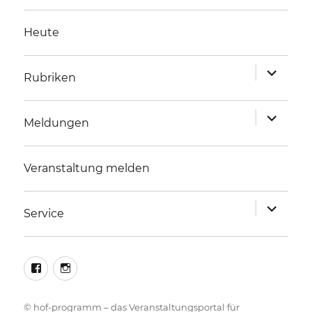
Heute
Unterme
Rubriken
anzeigen
Unterme
Meldungen
anzeigen
Veranstaltung melden
Unterme
Service
anzeigen
facebook
instagram
©
hof-programm – das Veranstaltungsportal für