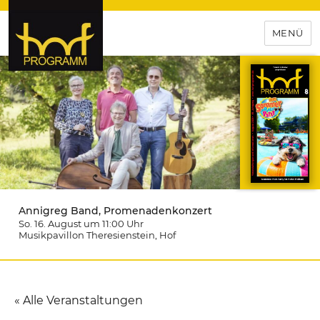
MENÜ
hof-programm – das
Veranstaltungsportal für
Hochfranken
Annigreg Band, Promenadenkonzert
So. 16. August um 11:00
Uhr
Musikpavillon Theresienstein
, Hof
« Alle Veranstaltungen