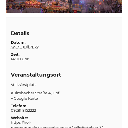
Details
Datum:
So. 31. Juli 2022
Zeit:
14:00 Uhr
Veranstaltungsort
Volksfestplatz
Kulmbacher Straße 4
Hof
+ Google Karte
Telefon:
09281 8152222
Website:
https://hof-
programm.de/veranstaltungsort/volksfestplatz-3/