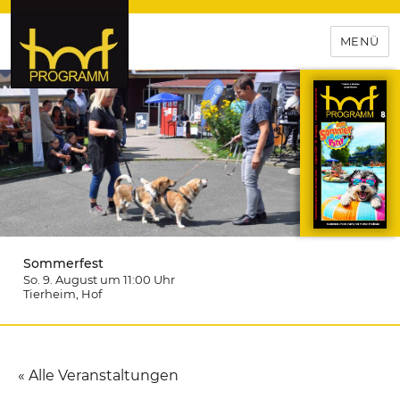
MENÜ
hof-programm – das
Veranstaltungsportal für
Hochfranken
Sommerfest
So. 9. August um 11:00
Uhr
Tierheim
, Hof
« Alle Veranstaltungen