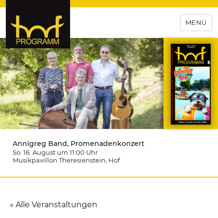
MENÜ
hof-programm – das
Veranstaltungsportal für
Hochfranken
Annigreg Band, Promenadenkonzert
So. 16. August um 11:00
Uhr
Musikpavillon Theresienstein
, Hof
« Alle Veranstaltungen