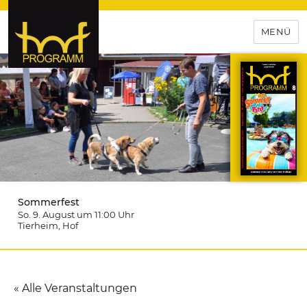
MENÜ
hof-programm – das
Veranstaltungsportal für
Hochfranken
Sommerfest
So. 9. August um 11:00
Uhr
Tierheim
, Hof
« Alle Veranstaltungen