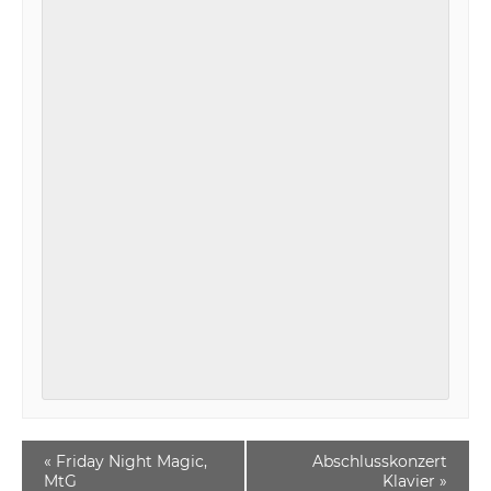
«
Friday Night Magic,
Abschlusskonzert
MtG
Klavier
»