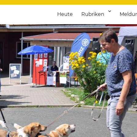
Heute
Rubriken
Meldu
franken. Täglich aktuelle Termine von Kultur bis Sport, von Theater
nstaltungsportal für Hochfran