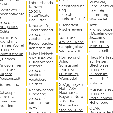
Pumuckl,
Labrassbanda,
Köditz
Samstagsführ
Familienstüc
Konzert
Zweitakter XL,
ung
10:30 Uhr
20:00 Uhr
Innenhofkonze
11:00 Uhr
Luisenburg
,
NaturTheater
,
t
Tourist-Info
, Hof
Wunsiedel
Bad Elster
19:00 Uhr
Fischerfest,
Jazz-
Krautwaafn,
Postgasse 6
,
Fischereiverei
Frühschoppe
Theaterabend
Köditz
n
, Dixieland-Si
20:00 Uhr
Summer of
Jazzband
14:00 Uhr
Gasthaus zur
Sound mit
Am See – Nähe
10:30 Uhr
Friedenseiche
,
Hannes Wölfel
Tennis-Club
Campingplatz
,
Konradsreuth
19:00 Uhr
Selbitz
, Selbit
Weißenstadt
Luise Liebisch
Konzertscheun
Romeo und
Haus Martea
& Paul Kowol,
e
, Gefrees
Julia,
auf Reisen,
Burgsommer
Kinosommer
Schauspiel
Blechbläser
konzert
20:00 Uhr
15:00 Uhr
11:00 Uhr
20:00 Uhr
Kurpark
,
Luisenburg
,
Museen im
Schloss
Weissenstadt
Wunsiedel
Mönchshof
,
Voigtsberg
,
Kulmbach
Oelsnitz
Romeo und
SpVgg Bayern
ulia,
Hof – ASV
Museumsfest
Nachtwächter
Schauspiel
Neumarkt,
rundgang
11:00 Uhr
Bayernl. Nord
20:30 Uhr
Porzellanikon
,
20:00 Uhr
Luisenburg
,
16:00 Uhr
Hohenberg
Rathausbrunne
Städtisches
Wunsiedel
n
, Hof
OEAK,
Stadion Grüne
Promenaden