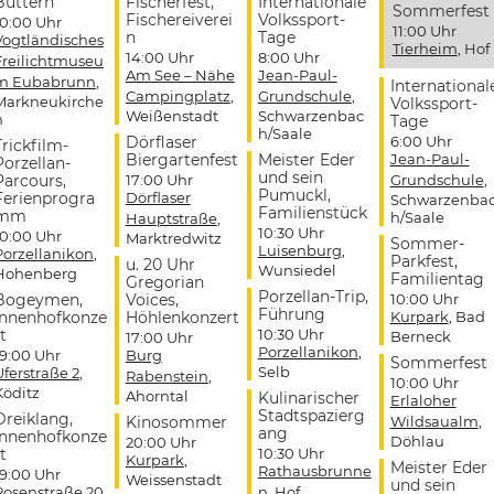
Buttern
Fischerfest,
Internationale
Sommerfest
Fischereiverei
Volkssport-
10:00 Uhr
11:00 Uhr
n
Tage
Vogtländisches
Tierheim
, Hof
14:00 Uhr
8:00 Uhr
Freilichtmuseu
Am See – Nähe
Jean-Paul-
m Eubabrunn
,
International
Campingplatz
,
Grundschule
,
Markneukirche
Volkssport-
Weißenstadt
Schwarzenbac
n
Tage
h/Saale
Dörflaser
6:00 Uhr
Trickfilm-
Biergartenfest
Meister Eder
Jean-Paul-
Porzellan-
und sein
Parcours,
17:00 Uhr
Grundschule
,
Pumuckl,
Ferienprogra
Dörflaser
Schwarzenba
Familienstück
mm
h/Saale
Hauptstraße
,
10:30 Uhr
10:00 Uhr
Marktredwitz
Sommer-
Luisenburg
,
Porzellanikon
,
Parkfest,
u. 20 Uhr
Wunsiedel
Hohenberg
Familientag
Gregorian
Porzellan-Trip,
Bogeymen,
Voices,
10:00 Uhr
Führung
Innenhofkonze
Höhlenkonzert
Kurpark
, Bad
t
10:30 Uhr
Berneck
17:00 Uhr
Porzellanikon
,
19:00 Uhr
Burg
Sommerfest
Selb
Uferstraße 2
,
Rabenstein
,
10:00 Uhr
Köditz
Ahorntal
Kulinarischer
Erlaloher
Stadtspazierg
Dreiklang,
Kinosommer
Wildsaualm
,
ang
Innenhofkonze
Döhlau
20:00 Uhr
t
10:30 Uhr
Kurpark
,
Meister Eder
Rathausbrunne
19:00 Uhr
Weissenstadt
und sein
Rosenstraße 20
,
n
, Hof