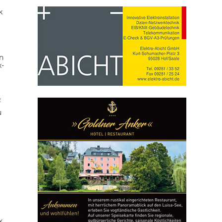
k
n
x-
z
u
k