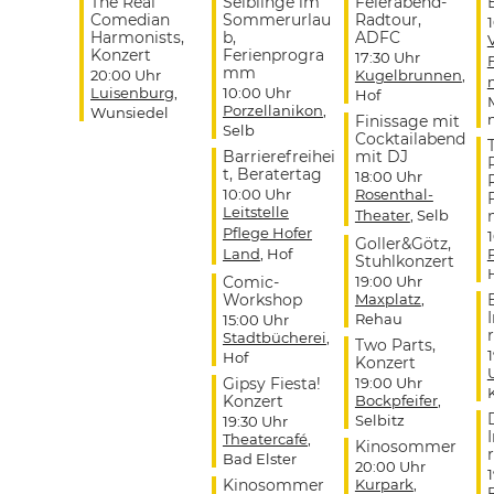
The Real
Selblinge im
Feierabend-
Comedian
Sommerurlau
Radtour,
Harmonists,
b,
ADFC
Konzert
Ferienprogra
17:30 Uhr
mm
20:00 Uhr
Kugelbrunnen
,
Luisenburg
,
10:00 Uhr
Hof
Porzellanikon
,
Wunsiedel
Finissage mit
Selb
Cocktailabend
Barrierefreihei
mit DJ
t, Beratertag
18:00 Uhr
10:00 Uhr
Rosenthal-
Leitstelle
Theater
, Selb
Pflege Hofer
Goller&Götz,
Land
, Hof
Stuhlkonzert
Comic-
19:00 Uhr
Workshop
Maxplatz
,
Rehau
15:00 Uhr
r
Stadtbücherei
,
Two Parts,
Hof
Konzert
Gipsy Fiesta!
19:00 Uhr
Konzert
Bockpfeifer
,
Selbitz
19:30 Uhr
Theatercafé
,
Kinosommer
r
Bad Elster
20:00 Uhr
Kinosommer
Kurpark
,