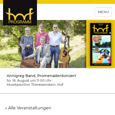
MENÜ
hof-programm – das
Veranstaltungsportal für
Hochfranken
Annigreg Band, Promenadenkonzert
So. 16. August um 11:00
Uhr
Musikpavillon Theresienstein
, Hof
« Alle Veranstaltungen