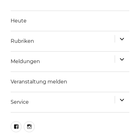
Heute
Unterme
Rubriken
anzeigen
Unterme
Meldungen
anzeigen
Veranstaltung melden
Unterme
Service
anzeigen
facebook
instagram