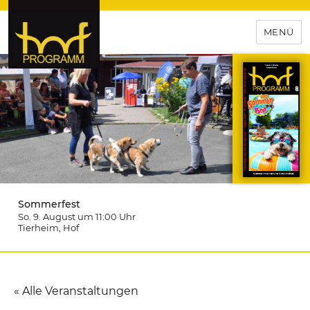
MENÜ
hof-programm – das
Veranstaltungsportal für
Hochfranken
Sommerfest
So. 9. August um 11:00
Uhr
Tierheim
, Hof
« Alle Veranstaltungen