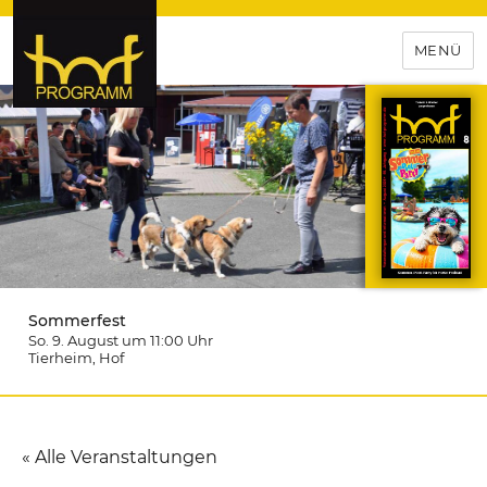
MENÜ
hof-programm – das
Veranstaltungsportal für
Hochfranken
Sommerfest
So. 9. August um 11:00
Uhr
Tierheim
, Hof
« Alle Veranstaltungen