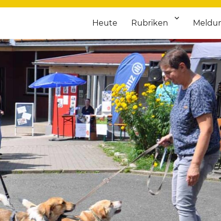
Heute
Rubriken
Meldu
franken. Täglich aktuelle Termine von Kultur bis Sport, von Theater
nstaltungsportal für Hochfran