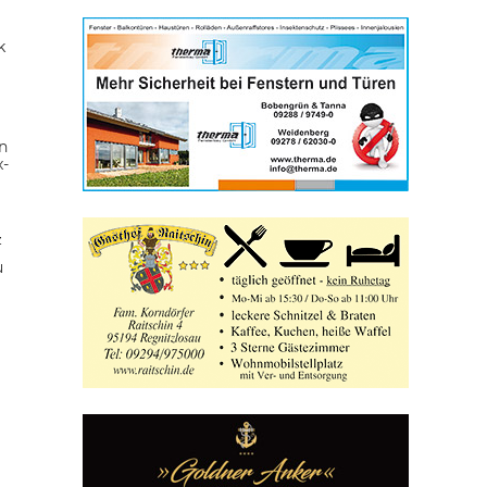
k
n
x-
z
u