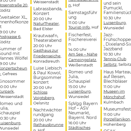
19:00 Uhr
Weissenstadt
und sein
Rosenstraße 20
,
n
, Hof
Pumuckl,
Labrassbanda,
Köditz
Samstagsführ
Familienstüc
Konzert
Zweitakter XL,
ung
10:30 Uhr
20:00 Uhr
Innenhofkonze
11:00 Uhr
Luisenburg
,
NaturTheater
,
t
Tourist-Info
, Hof
Wunsiedel
Bad Elster
19:00 Uhr
Fischerfest,
Jazz-
Krautwaafn,
Postgasse 6
,
Fischereiverei
Frühschoppe
Theaterabend
Köditz
n
, Dixieland-Si
20:00 Uhr
Summer of
Jazzband
14:00 Uhr
Gasthaus zur
Sound mit
Am See – Nähe
10:30 Uhr
Friedenseiche
,
Hannes Wölfel
Tennis-Club
Campingplatz
,
Konradsreuth
19:00 Uhr
Selbitz
, Selbit
Weißenstadt
Luise Liebisch
Konzertscheun
Romeo und
Haus Martea
& Paul Kowol,
e
, Gefrees
Julia,
auf Reisen,
Burgsommer
Kinosommer
Schauspiel
Blechbläser
konzert
20:00 Uhr
15:00 Uhr
11:00 Uhr
20:00 Uhr
Kurpark
,
Luisenburg
,
Museen im
Schloss
Weissenstadt
Wunsiedel
Mönchshof
,
Voigtsberg
,
Kulmbach
Oelsnitz
Romeo und
SpVgg Bayern
ulia,
Hof – ASV
Museumsfest
Nachtwächter
Schauspiel
Neumarkt,
rundgang
11:00 Uhr
Bayernl. Nord
20:30 Uhr
Porzellanikon
,
20:00 Uhr
Luisenburg
,
16:00 Uhr
Hohenberg
Rathausbrunne
Städtisches
Wunsiedel
n
, Hof