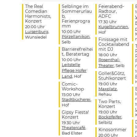
The Real
Selblinge im
Feierabend-
Comedian
Sommerurlau
Radtour,
Harmonists,
b,
ADFC
Konzert
Ferienprogra
17:30 Uhr
mm
20:00 Uhr
Kugelbrunnen
,
Luisenburg
,
10:00 Uhr
Hof
Porzellanikon
,
Wunsiedel
Finissage mit
Selb
Cocktailabend
Barrierefreihei
mit DJ
t, Beratertag
18:00 Uhr
10:00 Uhr
Rosenthal-
Leitstelle
Theater
, Selb
Pflege Hofer
Goller&Götz,
Land
, Hof
Stuhlkonzert
Comic-
19:00 Uhr
Workshop
Maxplatz
,
Rehau
15:00 Uhr
r
Stadtbücherei
,
Two Parts,
Hof
Konzert
Gipsy Fiesta!
19:00 Uhr
Konzert
Bockpfeifer
,
Selbitz
19:30 Uhr
Theatercafé
,
Kinosommer
r
Bad Elster
20:00 Uhr