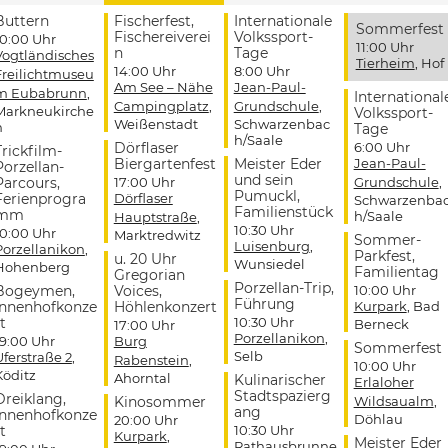
Buttern
Fischerfest,
Internationale
Sommerfest
Fischereiverei
Volkssport-
10:00 Uhr
11:00 Uhr
n
Tage
Vogtländisches
Tierheim
, Hof
14:00 Uhr
8:00 Uhr
Freilichtmuseu
Am See – Nähe
Jean-Paul-
m Eubabrunn
,
International
Campingplatz
,
Grundschule
,
Markneukirche
Volkssport-
Weißenstadt
Schwarzenbac
n
Tage
h/Saale
Dörflaser
6:00 Uhr
Trickfilm-
Biergartenfest
Meister Eder
Jean-Paul-
Porzellan-
und sein
Parcours,
17:00 Uhr
Grundschule
,
Pumuckl,
Ferienprogra
Dörflaser
Schwarzenba
Familienstück
mm
h/Saale
Hauptstraße
,
10:30 Uhr
10:00 Uhr
Marktredwitz
Sommer-
Luisenburg
,
Porzellanikon
,
Parkfest,
u. 20 Uhr
Wunsiedel
Hohenberg
Familientag
Gregorian
Porzellan-Trip,
Bogeymen,
Voices,
10:00 Uhr
Führung
Innenhofkonze
Höhlenkonzert
Kurpark
, Bad
t
10:30 Uhr
Berneck
17:00 Uhr
Porzellanikon
,
19:00 Uhr
Burg
Sommerfest
Selb
Uferstraße 2
,
Rabenstein
,
10:00 Uhr
Köditz
Ahorntal
Kulinarischer
Erlaloher
Stadtspazierg
Dreiklang,
Kinosommer
Wildsaualm
,
ang
Innenhofkonze
Döhlau
20:00 Uhr
t
10:30 Uhr
Kurpark
,
Meister Eder
Rathausbrunne