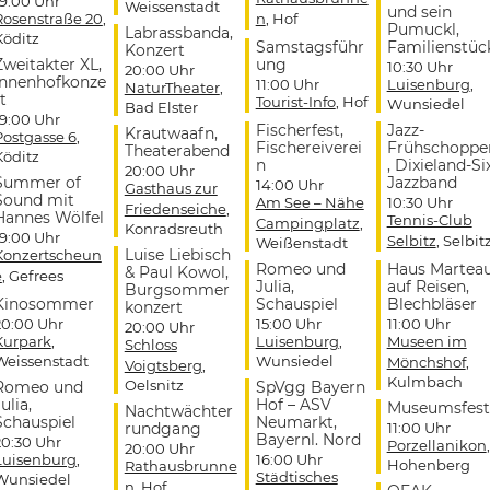
19:00 Uhr
Weissenstadt
und sein
Rosenstraße 20
,
n
, Hof
Pumuckl,
Labrassbanda,
Köditz
Samstagsführ
Familienstüc
Konzert
Zweitakter XL,
ung
10:30 Uhr
20:00 Uhr
Innenhofkonze
11:00 Uhr
Luisenburg
,
NaturTheater
,
t
Tourist-Info
, Hof
Wunsiedel
Bad Elster
19:00 Uhr
Fischerfest,
Jazz-
Krautwaafn,
Postgasse 6
,
Fischereiverei
Frühschoppe
Theaterabend
Köditz
n
, Dixieland-Si
20:00 Uhr
Summer of
Jazzband
14:00 Uhr
Gasthaus zur
Sound mit
Am See – Nähe
10:30 Uhr
Friedenseiche
,
Hannes Wölfel
Tennis-Club
Campingplatz
,
Konradsreuth
19:00 Uhr
Selbitz
, Selbit
Weißenstadt
Luise Liebisch
Konzertscheun
Romeo und
Haus Martea
& Paul Kowol,
e
, Gefrees
Julia,
auf Reisen,
Burgsommer
Kinosommer
Schauspiel
Blechbläser
konzert
20:00 Uhr
15:00 Uhr
11:00 Uhr
20:00 Uhr
Kurpark
,
Luisenburg
,
Museen im
Schloss
Weissenstadt
Wunsiedel
Mönchshof
,
Voigtsberg
,
Kulmbach
Oelsnitz
Romeo und
SpVgg Bayern
ulia,
Hof – ASV
Museumsfest
Nachtwächter
Schauspiel
Neumarkt,
rundgang
11:00 Uhr
Bayernl. Nord
20:30 Uhr
Porzellanikon
,
20:00 Uhr
Luisenburg
,
16:00 Uhr
Hohenberg
Rathausbrunne
Städtisches
Wunsiedel
n
, Hof