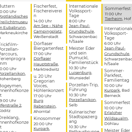
Buttern
Fischerfest,
Internationale
Sommerfest
Fischereiverei
Volkssport-
10:00 Uhr
11:00 Uhr
n
Tage
Vogtländisches
Tierheim
, Hof
14:00 Uhr
8:00 Uhr
Freilichtmuseu
Am See – Nähe
Jean-Paul-
m Eubabrunn
,
International
Campingplatz
,
Grundschule
,
Markneukirche
Volkssport-
Weißenstadt
Schwarzenbac
n
Tage
h/Saale
Dörflaser
6:00 Uhr
Trickfilm-
Biergartenfest
Meister Eder
Jean-Paul-
Porzellan-
und sein
Parcours,
17:00 Uhr
Grundschule
,
Pumuckl,
Ferienprogra
Dörflaser
Schwarzenba
Familienstück
mm
h/Saale
Hauptstraße
,
10:30 Uhr
10:00 Uhr
Marktredwitz
Sommer-
Luisenburg
,
Porzellanikon
,
Parkfest,
u. 20 Uhr
Wunsiedel
Hohenberg
Familientag
Gregorian
Porzellan-Trip,
Bogeymen,
Voices,
10:00 Uhr
Führung
Innenhofkonze
Höhlenkonzert
Kurpark
, Bad
t
10:30 Uhr
Berneck
17:00 Uhr
Porzellanikon
,
19:00 Uhr
Burg
Sommerfest
Selb
Uferstraße 2
,
Rabenstein
,
10:00 Uhr
Köditz
Ahorntal
Kulinarischer
Erlaloher
Stadtspazierg
Dreiklang,
Kinosommer
Wildsaualm
,
ang
Innenhofkonze
Döhlau
20:00 Uhr
t
10:30 Uhr
Kurpark
,
Meister Eder
Rathausbrunne