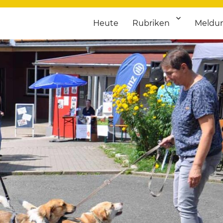
Heute
Rubriken
Meldu
franken. Täglich aktuelle Termine von Kultur bis Sport, von Theater
nstaltungsportal für Hochfran