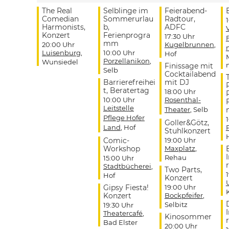
The Real
Selblinge im
Feierabend-
Comedian
Sommerurlau
Radtour,
Harmonists,
b,
ADFC
Konzert
Ferienprogra
17:30 Uhr
mm
20:00 Uhr
Kugelbrunnen
,
Luisenburg
,
10:00 Uhr
Hof
Porzellanikon
,
Wunsiedel
Finissage mit
Selb
Cocktailabend
Barrierefreihei
mit DJ
t, Beratertag
18:00 Uhr
10:00 Uhr
Rosenthal-
Leitstelle
Theater
, Selb
Pflege Hofer
Goller&Götz,
Land
, Hof
Stuhlkonzert
Comic-
19:00 Uhr
Workshop
Maxplatz
,
Rehau
15:00 Uhr
r
Stadtbücherei
,
Two Parts,
Hof
Konzert
Gipsy Fiesta!
19:00 Uhr
Konzert
Bockpfeifer
,
Selbitz
19:30 Uhr
Theatercafé
,
Kinosommer
r
Bad Elster
20:00 Uhr