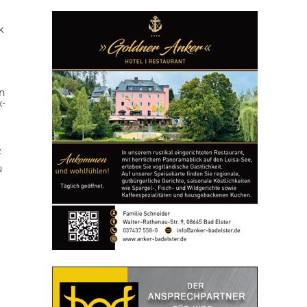
k
n
x-
z
u