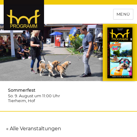
MENÜ
hof-programm – das
Veranstaltungsportal für
Hochfranken
Sommerfest
So. 9. August um 11:00
Uhr
Tierheim
, Hof
« Alle Veranstaltungen