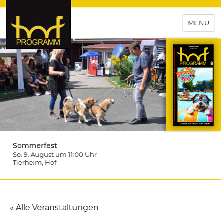
MENÜ
hof-programm – das
Veranstaltungsportal für
Hochfranken
Sommerfest
So. 9. August um 11:00
Uhr
Tierheim
, Hof
« Alle Veranstaltungen