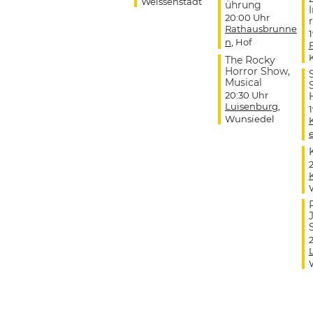
Weissenstadt
ührung
20:00 Uhr
r
Rathausbrunne
n
, Hof
The Rocky
Horror Show,
Musical
20:30 Uhr
Luisenburg
,
Wunsiedel
J