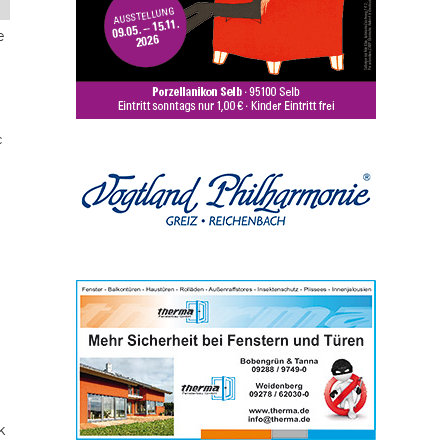
e
c
k