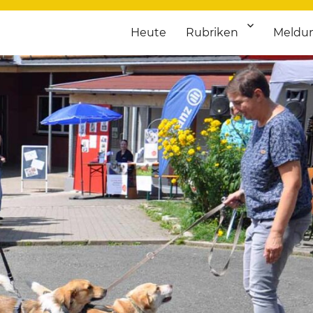
Heute
Rubriken
Meldu
franken. Täglich aktuelle Termine von Kultur bis Sport, von Theater
nstaltungsportal für Hochfran