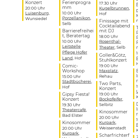
Konzert
Ferienprogra
17:30 Uhr
mm
20:00 Uhr
Kugelbrunnen
,
Luisenburg
,
10:00 Uhr
Hof
Porzellanikon
,
Wunsiedel
Finissage mit
Selb
Cocktailabend
Barrierefreihei
mit DJ
t, Beratertag
18:00 Uhr
10:00 Uhr
Rosenthal-
Leitstelle
Theater
, Selb
Pflege Hofer
Goller&Götz,
Land
, Hof
Stuhlkonzert
Comic-
19:00 Uhr
Workshop
Maxplatz
,
Rehau
15:00 Uhr
r
Stadtbücherei
,
Two Parts,
Hof
Konzert
Gipsy Fiesta!
19:00 Uhr
Konzert
Bockpfeifer
,
Selbitz
19:30 Uhr
Theatercafé
,
Kinosommer
r
Bad Elster
20:00 Uhr
Kinosommer
Kurpark
,
Weissenstadt
20:00 Uhr
Kurpark
,
Scharfrichterf