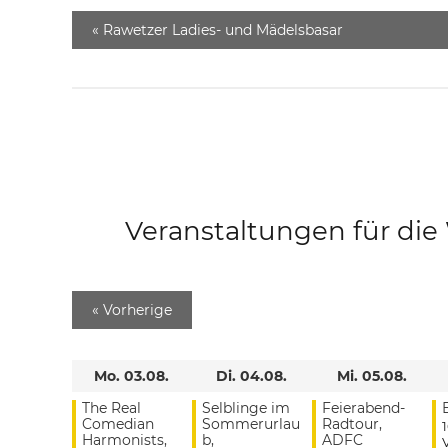
«
Rawetzer Ladies- und Mädelsbasar
Veranstaltungen für di
«
Vorherige
Mo. 03.08.
Di. 04.08.
Mi. 05.08.
The Real
Selblinge im
Feierabend-
Comedian
Sommerurlau
Radtour,
Harmonists,
b,
ADFC