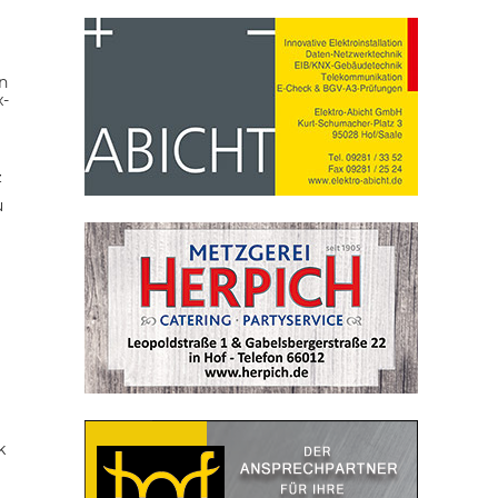
n
x-
z
u
k