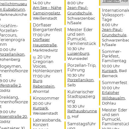
Tierheim
, Hof
14:00 Uhr
8:00 Uhr
Freilichtmuseu
Am See – Nähe
Jean-Paul-
m Eubabrunn
,
International
Campingplatz
,
Grundschule
,
Markneukirche
Volkssport-
Weißenstadt
Schwarzenbac
n
Tage
h/Saale
Dörflaser
6:00 Uhr
Trickfilm-
Biergartenfest
Meister Eder
Jean-Paul-
Porzellan-
und sein
Parcours,
17:00 Uhr
Grundschule
,
Pumuckl,
Ferienprogra
Dörflaser
Schwarzenba
Familienstück
mm
h/Saale
Hauptstraße
,
10:30 Uhr
10:00 Uhr
Marktredwitz
Sommer-
Luisenburg
,
Porzellanikon
,
Parkfest,
u. 20 Uhr
Wunsiedel
Hohenberg
Familientag
Gregorian
Porzellan-Trip,
Bogeymen,
Voices,
10:00 Uhr
Führung
Innenhofkonze
Höhlenkonzert
Kurpark
, Bad
t
10:30 Uhr
Berneck
17:00 Uhr
Porzellanikon
,
19:00 Uhr
Burg
Sommerfest
Selb
Uferstraße 2
,
Rabenstein
,
10:00 Uhr
Köditz
Ahorntal
Kulinarischer
Erlaloher
Stadtspazierg
Dreiklang,
Kinosommer
Wildsaualm
,
ang
Innenhofkonze
Döhlau
20:00 Uhr
t
10:30 Uhr
Kurpark
,
Meister Eder
Rathausbrunne
19:00 Uhr
Weissenstadt
und sein
Rosenstraße 20
,
n
, Hof
Pumuckl,
Labrassbanda,
Köditz
Samstagsführ
Familienstüc
Konzert
Zweitakter XL,
ung
10:30 Uhr