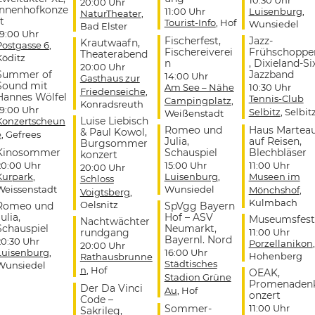
20:00 Uhr
Innenhofkonze
11:00 Uhr
Luisenburg
,
NaturTheater
,
t
Tourist-Info
, Hof
Wunsiedel
Bad Elster
19:00 Uhr
Fischerfest,
Jazz-
Krautwaafn,
Postgasse 6
,
Fischereiverei
Frühschoppe
Theaterabend
Köditz
n
, Dixieland-Si
20:00 Uhr
Summer of
Jazzband
14:00 Uhr
Gasthaus zur
Sound mit
Am See – Nähe
10:30 Uhr
Friedenseiche
,
Hannes Wölfel
Tennis-Club
Campingplatz
,
Konradsreuth
19:00 Uhr
Selbitz
, Selbit
Weißenstadt
Luise Liebisch
Konzertscheun
Romeo und
Haus Martea
& Paul Kowol,
e
, Gefrees
Julia,
auf Reisen,
Burgsommer
Kinosommer
Schauspiel
Blechbläser
konzert
20:00 Uhr
15:00 Uhr
11:00 Uhr
20:00 Uhr
Kurpark
,
Luisenburg
,
Museen im
Schloss
Weissenstadt
Wunsiedel
Mönchshof
,
Voigtsberg
,
Kulmbach
Oelsnitz
Romeo und
SpVgg Bayern
ulia,
Hof – ASV
Museumsfest
Nachtwächter
Schauspiel
Neumarkt,
rundgang
11:00 Uhr
Bayernl. Nord
20:30 Uhr
Porzellanikon
,
20:00 Uhr
Luisenburg
,
16:00 Uhr
Hohenberg
Rathausbrunne
Städtisches
Wunsiedel
n
, Hof
OEAK,
Stadion Grüne
Promenaden
Der Da Vinci
Au
, Hof
onzert
Code –
Sommer-
11:00 Uhr
Sakrileg,