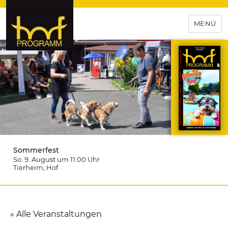
MENÜ
hof-programm – das
Veranstaltungsportal für
Hochfranken
Sommerfest
So. 9. August um 11:00
Uhr
Tierheim
, Hof
« Alle Veranstaltungen