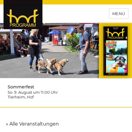
MENÜ
hof-programm – das
Veranstaltungsportal für
Hochfranken
Sommerfest
So. 9. August um 11:00
Uhr
Tierheim
, Hof
« Alle Veranstaltungen