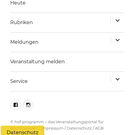
Heute
Unterme
Rubriken
anzeigen
Unterme
Meldungen
anzeigen
Veranstaltung melden
Unterme
Service
anzeigen
facebook
instagram
©
hof-programm – das Veranstaltungsportal für
Hochfranken
Impressum
/
Datenschutz
/
AGB
Datenschutz