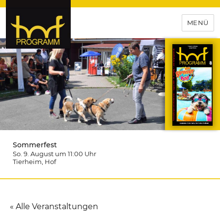
MENÜ
hof-programm – das
Veranstaltungsportal für
Hochfranken
Sommerfest
So. 9. August um 11:00
Uhr
Tierheim
, Hof
« Alle Veranstaltungen