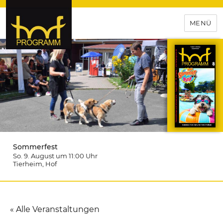
MENÜ
hof-programm – das
Veranstaltungsportal für
Hochfranken
Sommerfest
So. 9. August um 11:00
Uhr
Tierheim
, Hof
« Alle Veranstaltungen