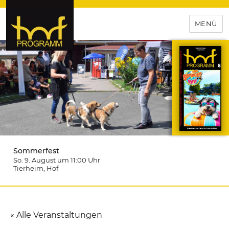
MENÜ
hof-programm – das
Veranstaltungsportal für
Hochfranken
Sommerfest
So. 9. August um 11:00
Uhr
Tierheim
, Hof
« Alle Veranstaltungen