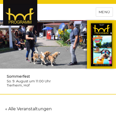
MENÜ
hof-programm – das
Veranstaltungsportal für
Hochfranken
Sommerfest
So. 9. August um 11:00
Uhr
Tierheim
, Hof
« Alle Veranstaltungen