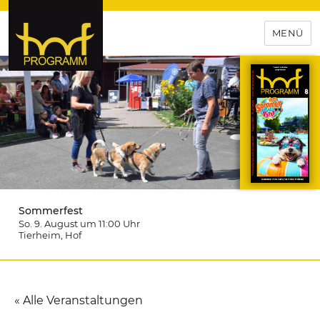
MENÜ
hof-programm – das
Veranstaltungsportal für
Hochfranken
Sommerfest
So. 9. August um 11:00
Uhr
Tierheim
, Hof
« Alle Veranstaltungen