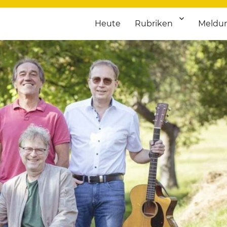
Heute
Rubriken
Meldu
franken. Täglich aktuelle Termine von Kultur bis Sport, von Theater
nstaltungsportal für Hochfran