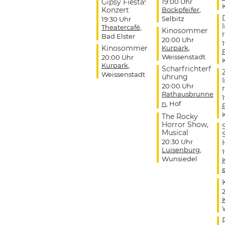
Gipsy Fiesta!
19:00 Uhr
Konzert
Bockpfeifer
,
Selbitz
19:30 Uhr
Theatercafé
,
Kinosommer
r
Bad Elster
20:00 Uhr
Kinosommer
Kurpark
,
Weissenstadt
20:00 Uhr
Kurpark
,
Scharfrichterf
Weissenstadt
ührung
20:00 Uhr
r
Rathausbrunne
n
, Hof
The Rocky
Horror Show,
Musical
20:30 Uhr
Luisenburg
,
Wunsiedel