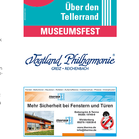
k
n
x-
z
u