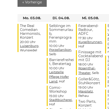
«
Vorherige
Mo. 03.08.
Di. 04.08.
Mi. 05.08.
The Real
Selblinge im
Feierabend-
Comedian
Sommerurlau
Radtour,
Harmonists,
b,
ADFC
Konzert
Ferienprogra
17:30 Uhr
mm
20:00 Uhr
Kugelbrunnen
,
Luisenburg
,
10:00 Uhr
Hof
Porzellanikon
,
Wunsiedel
Finissage mit
Selb
Cocktailabend
Barrierefreihei
mit DJ
t, Beratertag
18:00 Uhr
10:00 Uhr
Rosenthal-
Leitstelle
Theater
, Selb
Pflege Hofer
Goller&Götz,
Land
, Hof
Stuhlkonzert
Comic-
19:00 Uhr
Workshop
Maxplatz
,
Rehau
15:00 Uhr
r
Stadtbücherei
,
Two Parts,
Hof
Konzert