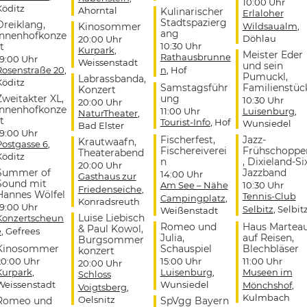
10:00 Uhr
Köditz
Ahorntal
Kulinarischer
Erlaloher
Stadtspazierg
Dreiklang,
Kinosommer
Wildsaualm
,
ang
Innenhofkonze
Döhlau
20:00 Uhr
t
10:30 Uhr
Kurpark
,
Meister Eder
Rathausbrunne
19:00 Uhr
Weissenstadt
und sein
Rosenstraße 20
,
n
, Hof
Pumuckl,
Labrassbanda,
Köditz
Samstagsführ
Familienstüc
Konzert
Zweitakter XL,
ung
10:30 Uhr
20:00 Uhr
Innenhofkonze
11:00 Uhr
Luisenburg
,
NaturTheater
,
t
Tourist-Info
, Hof
Wunsiedel
Bad Elster
19:00 Uhr
Fischerfest,
Jazz-
Krautwaafn,
Postgasse 6
,
Fischereiverei
Frühschoppe
Theaterabend
Köditz
n
, Dixieland-Si
20:00 Uhr
Summer of
Jazzband
14:00 Uhr
Gasthaus zur
Sound mit
Am See – Nähe
10:30 Uhr
Friedenseiche
,
Hannes Wölfel
Tennis-Club
Campingplatz
,
Konradsreuth
19:00 Uhr
Selbitz
, Selbit
Weißenstadt
Luise Liebisch
Konzertscheun
Romeo und
Haus Martea
& Paul Kowol,
e
, Gefrees
Julia,
auf Reisen,
Burgsommer
Kinosommer
Schauspiel
Blechbläser
konzert
20:00 Uhr
15:00 Uhr
11:00 Uhr
20:00 Uhr
Kurpark
,
Luisenburg
,
Museen im
Schloss
Weissenstadt
Wunsiedel
Mönchshof
,
Voigtsberg
,
Kulmbach
Oelsnitz
Romeo und
SpVgg Bayern