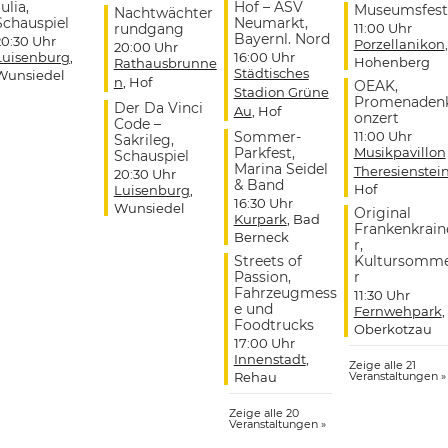
ulia,
Hof – ASV
Museumsfest
Nachtwächter
Schauspiel
Neumarkt,
rundgang
11:00 Uhr
Bayernl. Nord
20:30 Uhr
Porzellanikon
,
20:00 Uhr
Luisenburg
,
16:00 Uhr
Hohenberg
Rathausbrunne
Städtisches
Wunsiedel
n
, Hof
OEAK,
Stadion Grüne
Promenaden
Der Da Vinci
Au
, Hof
onzert
Code –
Sommer-
11:00 Uhr
Sakrileg,
Parkfest,
Musikpavillon
Schauspiel
Marina Seidel
Theresienstei
20:30 Uhr
& Band
Hof
Luisenburg
,
16:30 Uhr
Wunsiedel
Original
Kurpark
, Bad
Frankenkrain
Berneck
r,
Streets of
Kultursomm
Passion,
r
Fahrzeugmess
11:30 Uhr
e und
Fernwehpark
,
Foodtrucks
Oberkotzau
17:00 Uhr
Innenstadt
,
Zeige alle 21
Rehau
Veranstaltungen »
Zeige alle 20
Veranstaltungen »