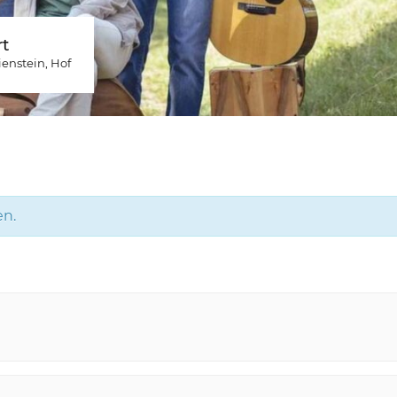
t
ienstein
, Hof
en.