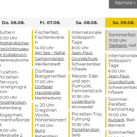
Nächste
»
Do. 06.08.
Fr. 07.08.
Sa. 08.08.
So. 09.08.
Buttern
Fischerfest,
Internationale
Sommerfest
Fischereiverei
Volkssport-
10:00 Uhr
11:00 Uhr
n
Tage
Vogtländisches
Tierheim
, Hof
14:00 Uhr
8:00 Uhr
Freilichtmuseu
Am See – Nähe
Jean-Paul-
m Eubabrunn
,
International
Campingplatz
,
Grundschule
,
Markneukirche
Volkssport-
Weißenstadt
Schwarzenbac
n
Tage
h/Saale
Dörflaser
6:00 Uhr
Trickfilm-
Biergartenfest
Meister Eder
Jean-Paul-
Porzellan-
und sein
Parcours,
17:00 Uhr
Grundschule
,
Pumuckl,
Ferienprogra
Dörflaser
Schwarzenba
Familienstück
mm
h/Saale
Hauptstraße
,
10:30 Uhr
10:00 Uhr
Marktredwitz
Sommer-
Luisenburg
,
Porzellanikon
,
Parkfest,
u. 20 Uhr
Wunsiedel
Hohenberg
Familientag
Gregorian
Porzellan-Trip,
Bogeymen,
Voices,
10:00 Uhr
Führung
Innenhofkonze
Höhlenkonzert
Kurpark
, Bad
t
10:30 Uhr
Berneck
17:00 Uhr
Porzellanikon
,
19:00 Uhr
Burg
Sommerfest
Selb
Uferstraße 2
,
Rabenstein
,