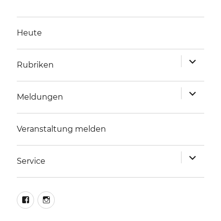
Heute
Unterme
Rubriken
anzeigen
Unterme
Meldungen
anzeigen
Veranstaltung melden
Unterme
Service
anzeigen
facebook
instagram