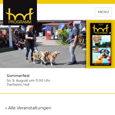
MENÜ
hof-programm – das
Veranstaltungsportal für
Hochfranken
Sommerfest
So. 9. August um 11:00
Uhr
Tierheim
, Hof
« Alle Veranstaltungen