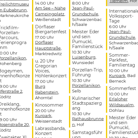
Tierheim
, Hof
14:00 Uhr
8:00 Uhr
Freilichtmuseu
Am See – Nähe
Jean-Paul-
m Eubabrunn
,
International
Campingplatz
,
Grundschule
,
Markneukirche
Volkssport-
Weißenstadt
Schwarzenbac
n
Tage
h/Saale
Dörflaser
6:00 Uhr
Trickfilm-
Biergartenfest
Meister Eder
Jean-Paul-
Porzellan-
und sein
Parcours,
17:00 Uhr
Grundschule
,
Pumuckl,
Ferienprogra
Dörflaser
Schwarzenba
Familienstück
mm
h/Saale
Hauptstraße
,
10:30 Uhr
10:00 Uhr
Marktredwitz
Sommer-
Luisenburg
,
Porzellanikon
,
Parkfest,
u. 20 Uhr
Wunsiedel
Hohenberg
Familientag
Gregorian
Porzellan-Trip,
Bogeymen,
Voices,
10:00 Uhr
Führung
Innenhofkonze
Höhlenkonzert
Kurpark
, Bad
t
10:30 Uhr
Berneck
17:00 Uhr
Porzellanikon
,
19:00 Uhr
Burg
Sommerfest
Selb
Uferstraße 2
,
Rabenstein
,
10:00 Uhr
Köditz
Ahorntal
Kulinarischer
Erlaloher
Stadtspazierg
Dreiklang,
Kinosommer
Wildsaualm
,
ang
Innenhofkonze
Döhlau
20:00 Uhr
t
10:30 Uhr
Kurpark
,
Meister Eder
Rathausbrunne
19:00 Uhr
Weissenstadt
und sein
Rosenstraße 20
,
n
, Hof
Pumuckl,
Labrassbanda,
Köditz
Samstagsführ
Familienstüc
Konzert
Zweitakter XL,
ung
10:30 Uhr