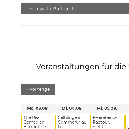
«
Schöiwaler Radldooch
Veranstaltungen für di
«
Vorherige
Mo. 03.08.
Di. 04.08.
Mi. 05.08.
The Real
Selblinge im
Feierabend-
Comedian
Sommerurlau
Radtour,
Harmonists,
b,
ADFC