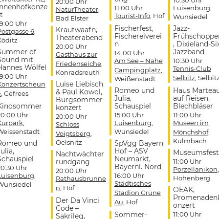
20:00 Uhr
Innenhofkonze
11:00 Uhr
Luisenburg
,
NaturTheater
,
t
Tourist-Info
, Hof
Wunsiedel
Bad Elster
19:00 Uhr
Fischerfest,
Jazz-
Krautwaafn,
Postgasse 6
,
Fischereiverei
Frühschoppe
Theaterabend
Köditz
n
, Dixieland-Si
20:00 Uhr
Summer of
Jazzband
14:00 Uhr
Gasthaus zur
Sound mit
Am See – Nähe
10:30 Uhr
Friedenseiche
,
Hannes Wölfel
Tennis-Club
Campingplatz
,
Konradsreuth
19:00 Uhr
Selbitz
, Selbit
Weißenstadt
Luise Liebisch
Konzertscheun
Romeo und
Haus Martea
& Paul Kowol,
e
, Gefrees
Julia,
auf Reisen,
Burgsommer
Kinosommer
Schauspiel
Blechbläser
konzert
20:00 Uhr
15:00 Uhr
11:00 Uhr
20:00 Uhr
Kurpark
,
Luisenburg
,
Museen im
Schloss
Weissenstadt
Wunsiedel
Mönchshof
,
Voigtsberg
,
Kulmbach
Oelsnitz
Romeo und
SpVgg Bayern
ulia,
Hof – ASV
Museumsfest
Nachtwächter
Schauspiel
Neumarkt,
rundgang
11:00 Uhr
Bayernl. Nord
20:30 Uhr
Porzellanikon
,
20:00 Uhr
Luisenburg
,
16:00 Uhr
Hohenberg
Rathausbrunne
Städtisches
Wunsiedel
n
, Hof
OEAK,
Stadion Grüne
Promenaden
Der Da Vinci
Au
, Hof
onzert
Code –
Sommer-
11:00 Uhr
Sakrileg,