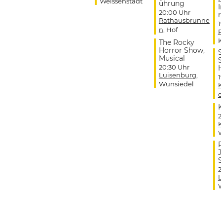
Weissenstadt
ührung
20:00 Uhr
r
Rathausbrunne
n
, Hof
The Rocky
Horror Show,
Musical
20:30 Uhr
Luisenburg
,
Wunsiedel
J