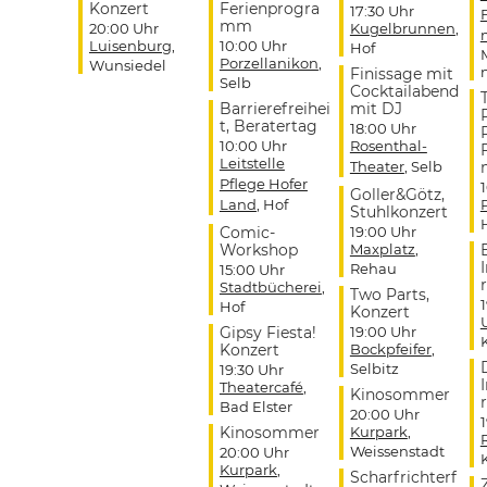
Konzert
Ferienprogra
17:30 Uhr
mm
20:00 Uhr
Kugelbrunnen
,
Luisenburg
,
10:00 Uhr
Hof
Porzellanikon
,
Wunsiedel
Finissage mit
Selb
Cocktailabend
Barrierefreihei
mit DJ
t, Beratertag
18:00 Uhr
10:00 Uhr
Rosenthal-
Leitstelle
Theater
, Selb
Pflege Hofer
Goller&Götz,
Land
, Hof
Stuhlkonzert
Comic-
19:00 Uhr
Workshop
Maxplatz
,
Rehau
15:00 Uhr
r
Stadtbücherei
,
Two Parts,
Hof
Konzert
Gipsy Fiesta!
19:00 Uhr
Konzert
Bockpfeifer
,
Selbitz
19:30 Uhr
Theatercafé
,
Kinosommer
r
Bad Elster
20:00 Uhr
Kinosommer
Kurpark
,
Weissenstadt
20:00 Uhr
Kurpark
,
Scharfrichterf