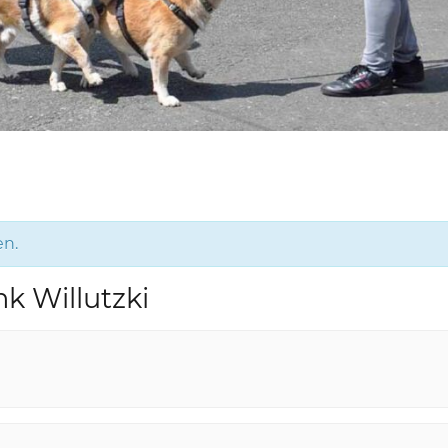
en.
nk Willutzki