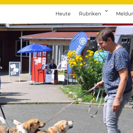
Heute
Rubriken
Meldu
franken. Täglich aktuelle Termine von Kultur bis Sport, von Theater
nstaltungsportal für Hochfran