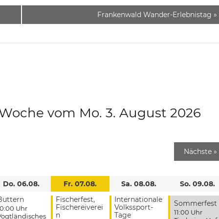
Frankenwald Wander-Erlebnistag
»
e Woche vom Mo. 3. August 2026
Nächste
»
Do. 06.08.
Fr. 07.08.
Sa. 08.08.
So. 09.08.
Buttern
Fischerfest,
Internationale
Sommerfest
Fischereiverei
Volkssport-
10:00 Uhr
11:00 Uhr
n
Tage
Vogtländisches