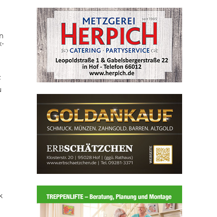
n
x-
z
u
k