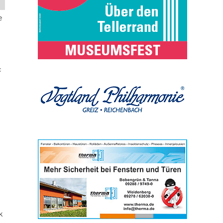
e
c
k