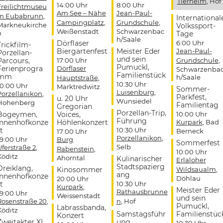
Tierheim
, Hof
14:00 Uhr
8:00 Uhr
Freilichtmuseu
Am See – Nähe
Jean-Paul-
m Eubabrunn
,
International
Campingplatz
,
Grundschule
,
Markneukirche
Volkssport-
Weißenstadt
Schwarzenbac
n
Tage
h/Saale
Dörflaser
6:00 Uhr
Trickfilm-
Biergartenfest
Meister Eder
Jean-Paul-
Porzellan-
und sein
Parcours,
17:00 Uhr
Grundschule
,
Pumuckl,
Ferienprogra
Dörflaser
Schwarzenba
Familienstück
mm
h/Saale
Hauptstraße
,
10:30 Uhr
10:00 Uhr
Marktredwitz
Sommer-
Luisenburg
,
Porzellanikon
,
Parkfest,
u. 20 Uhr
Wunsiedel
Hohenberg
Familientag
Gregorian
Porzellan-Trip,
Bogeymen,
Voices,
10:00 Uhr
Führung
Innenhofkonze
Höhlenkonzert
Kurpark
, Bad
t
10:30 Uhr
Berneck
17:00 Uhr
Porzellanikon
,
19:00 Uhr
Burg
Sommerfest
Selb
Uferstraße 2
,
Rabenstein
,
10:00 Uhr
Köditz
Ahorntal
Kulinarischer
Erlaloher
Stadtspazierg
Dreiklang,
Kinosommer
Wildsaualm
,
ang
Innenhofkonze
Döhlau
20:00 Uhr
t
10:30 Uhr
Kurpark
,
Meister Eder
Rathausbrunne
19:00 Uhr
Weissenstadt
und sein
Rosenstraße 20
,
n
, Hof
Pumuckl,
Labrassbanda,
Köditz
Samstagsführ
Familienstüc
Konzert
Zweitakter XL,
ung
10:30 Uhr