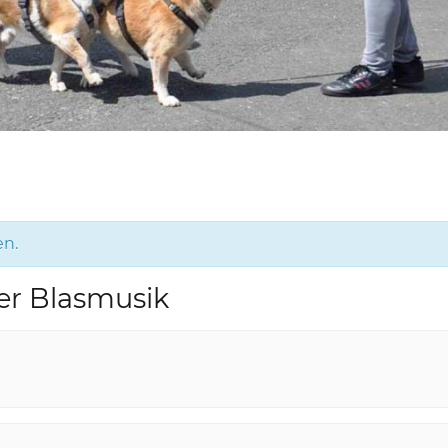
en.
er Blasmusik