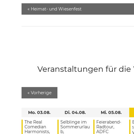
«
Heimat- und Wiesenfest
Veranstaltungen für di
«
Vorherige
Mo. 03.08.
Di. 04.08.
Mi. 05.08.
The Real
Selblinge im
Feierabend-
Comedian
Sommerurlau
Radtour,
Harmonists,
b,
ADFC