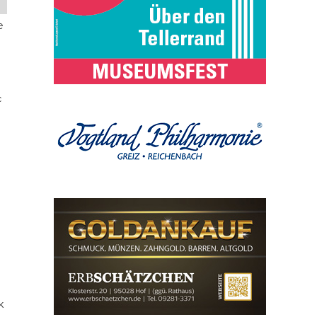
e
c
k