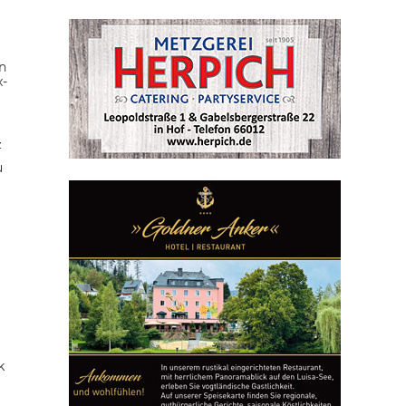
n
x-
z
u
k