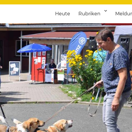
Heute
Rubriken
Meldu
franken. Täglich aktuelle Termine von Kultur bis Sport, von Theater
nstaltungsportal für Hochfran