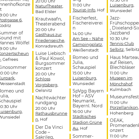
20:00 Uhr
Innenhofkonze
11:00 Uhr
Luisenburg
,
NaturTheater
,
t
Tourist-Info
, Hof
Wunsiedel
Bad Elster
19:00 Uhr
Fischerfest,
Jazz-
Krautwaafn,
Postgasse 6
,
Fischereiverei
Frühschoppe
Theaterabend
Köditz
n
, Dixieland-Si
20:00 Uhr
Summer of
Jazzband
14:00 Uhr
Gasthaus zur
Sound mit
Am See – Nähe
10:30 Uhr
Friedenseiche
,
Hannes Wölfel
Tennis-Club
Campingplatz
,
Konradsreuth
19:00 Uhr
Selbitz
, Selbit
Weißenstadt
Luise Liebisch
Konzertscheun
Romeo und
Haus Martea
& Paul Kowol,
e
, Gefrees
Julia,
auf Reisen,
Burgsommer
Kinosommer
Schauspiel
Blechbläser
konzert
20:00 Uhr
15:00 Uhr
11:00 Uhr
20:00 Uhr
Kurpark
,
Luisenburg
,
Museen im
Schloss
Weissenstadt
Wunsiedel
Mönchshof
,
Voigtsberg
,
Kulmbach
Oelsnitz
Romeo und
SpVgg Bayern
ulia,
Hof – ASV
Museumsfest
Nachtwächter
Schauspiel
Neumarkt,
rundgang
11:00 Uhr
Bayernl. Nord
20:30 Uhr
Porzellanikon
,
20:00 Uhr
Luisenburg
,
16:00 Uhr
Hohenberg
Rathausbrunne
Städtisches
Wunsiedel
n
, Hof
OEAK,
Stadion Grüne
Promenaden
Der Da Vinci
Au
, Hof
onzert
Code –
Sommer-
11:00 Uhr
Sakrileg,