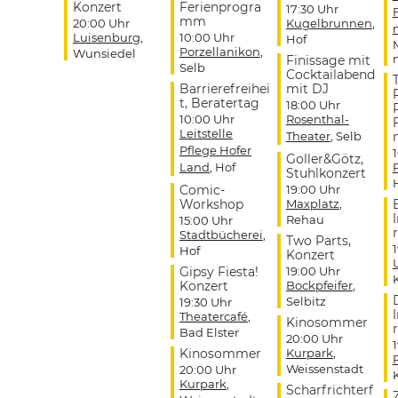
Konzert
Ferienprogra
17:30 Uhr
mm
20:00 Uhr
Kugelbrunnen
,
Luisenburg
,
10:00 Uhr
Hof
Porzellanikon
,
Wunsiedel
Finissage mit
Selb
Cocktailabend
Barrierefreihei
mit DJ
t, Beratertag
18:00 Uhr
10:00 Uhr
Rosenthal-
Leitstelle
Theater
, Selb
Pflege Hofer
Goller&Götz,
Land
, Hof
Stuhlkonzert
Comic-
19:00 Uhr
Workshop
Maxplatz
,
Rehau
15:00 Uhr
r
Stadtbücherei
,
Two Parts,
Hof
Konzert
Gipsy Fiesta!
19:00 Uhr
Konzert
Bockpfeifer
,
Selbitz
19:30 Uhr
Theatercafé
,
Kinosommer
r
Bad Elster
20:00 Uhr
Kinosommer
Kurpark
,
Weissenstadt
20:00 Uhr
Kurpark
,
Scharfrichterf