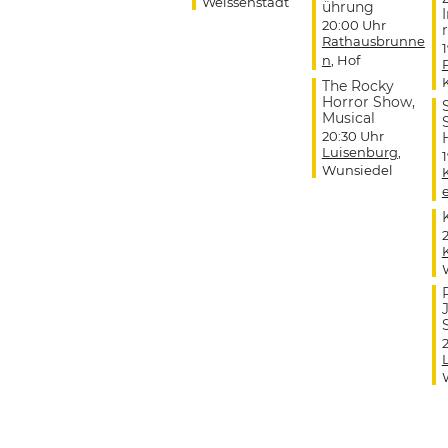
Weissenstadt
ührung
20:00 Uhr
r
Rathausbrunne
n
, Hof
The Rocky
Horror Show,
Musical
20:30 Uhr
Luisenburg
,
Wunsiedel
J