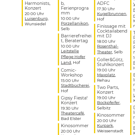
Harmonists,
b,
ADFC
Konzert
Ferienprogra
17:30 Uhr
mm
20:00 Uhr
Kugelbrunnen
,
Luisenburg
,
10:00 Uhr
Hof
Porzellanikon
,
Wunsiedel
Finissage mit
Selb
Cocktailabend
Barrierefreihei
mit DJ
t, Beratertag
18:00 Uhr
10:00 Uhr
Rosenthal-
Leitstelle
Theater
, Selb
Pflege Hofer
Goller&Götz,
Land
, Hof
Stuhlkonzert
Comic-
19:00 Uhr
Workshop
Maxplatz
,
Rehau
15:00 Uhr
r
Stadtbücherei
,
Two Parts,
Hof
Konzert
Gipsy Fiesta!
19:00 Uhr
Konzert
Bockpfeifer
,
Selbitz
19:30 Uhr
Theatercafé
,
Kinosommer
r
Bad Elster
20:00 Uhr
Kinosommer
Kurpark
,
Weissenstadt
20:00 Uhr