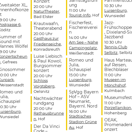
Samstagsführ
Familienstüc
Konzert
Zweitakter XL,
ung
10:30 Uhr
20:00 Uhr
Innenhofkonze
11:00 Uhr
Luisenburg
,
NaturTheater
,
t
Tourist-Info
, Hof
Wunsiedel
Bad Elster
19:00 Uhr
Fischerfest,
Jazz-
Krautwaafn,
Postgasse 6
,
Fischereiverei
Frühschoppe
Theaterabend
Köditz
n
, Dixieland-Si
20:00 Uhr
Summer of
Jazzband
14:00 Uhr
Gasthaus zur
Sound mit
Am See – Nähe
10:30 Uhr
Friedenseiche
,
Hannes Wölfel
Tennis-Club
Campingplatz
,
Konradsreuth
19:00 Uhr
Selbitz
, Selbit
Weißenstadt
Luise Liebisch
Konzertscheun
Romeo und
Haus Martea
& Paul Kowol,
e
, Gefrees
Julia,
auf Reisen,
Burgsommer
Kinosommer
Schauspiel
Blechbläser
konzert
20:00 Uhr
15:00 Uhr
11:00 Uhr
20:00 Uhr
Kurpark
,
Luisenburg
,
Museen im
Schloss
Weissenstadt
Wunsiedel
Mönchshof
,
Voigtsberg
,
Kulmbach
Oelsnitz
Romeo und
SpVgg Bayern
ulia,
Hof – ASV
Museumsfest
Nachtwächter
Schauspiel
Neumarkt,
rundgang
11:00 Uhr
Bayernl. Nord
20:30 Uhr
Porzellanikon
,
20:00 Uhr
Luisenburg
,
16:00 Uhr
Hohenberg
Rathausbrunne
Städtisches
Wunsiedel
n
, Hof
OEAK,
Stadion Grüne
Promenaden
Der Da Vinci
Au
, Hof
onzert
Code –