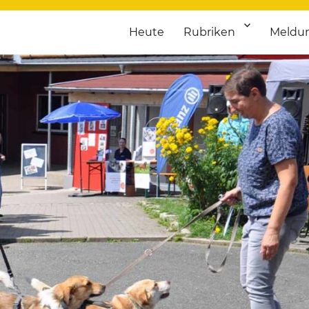
Heute
Rubriken
Meldu
franken. Täglich aktuelle Termine von Kultur bis Sport, von Theater
nstaltungsportal für Hochfran