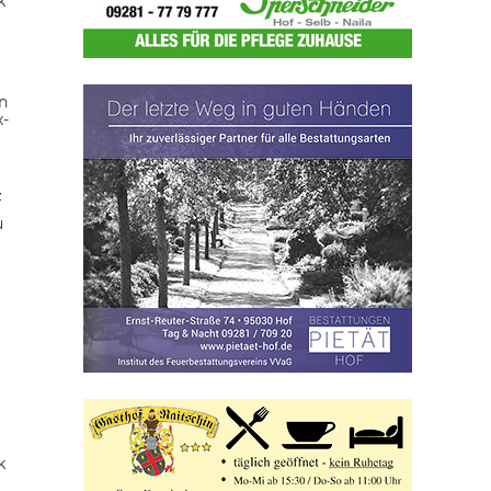
k
n
x-
z
u
k