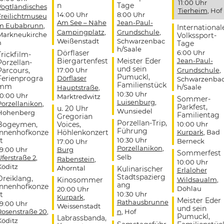
11:00 Uhr
n
Tage
Vogtländisches
Tierheim
, Hof
14:00 Uhr
8:00 Uhr
Freilichtmuseu
Am See – Nähe
Jean-Paul-
m Eubabrunn
,
International
Campingplatz
,
Grundschule
,
Markneukirche
Volkssport-
Weißenstadt
Schwarzenbac
n
Tage
h/Saale
Dörflaser
6:00 Uhr
Trickfilm-
Biergartenfest
Meister Eder
Jean-Paul-
Porzellan-
und sein
Parcours,
17:00 Uhr
Grundschule
,
Pumuckl,
Ferienprogra
Dörflaser
Schwarzenba
Familienstück
mm
h/Saale
Hauptstraße
,
10:30 Uhr
10:00 Uhr
Marktredwitz
Sommer-
Luisenburg
,
Porzellanikon
,
Parkfest,
u. 20 Uhr
Wunsiedel
Hohenberg
Familientag
Gregorian
Porzellan-Trip,
Bogeymen,
Voices,
10:00 Uhr
Führung
Innenhofkonze
Höhlenkonzert
Kurpark
, Bad
t
10:30 Uhr
Berneck
17:00 Uhr
Porzellanikon
,
19:00 Uhr
Burg
Sommerfest
Selb
Uferstraße 2
,
Rabenstein
,
10:00 Uhr
Köditz
Ahorntal
Kulinarischer
Erlaloher
Stadtspazierg
Dreiklang,
Kinosommer
Wildsaualm
,
ang
Innenhofkonze
Döhlau
20:00 Uhr
t
10:30 Uhr
Kurpark
,
Meister Eder
Rathausbrunne
19:00 Uhr
Weissenstadt
und sein
Rosenstraße 20
,
n
, Hof
Pumuckl,
Labrassbanda,
Köditz