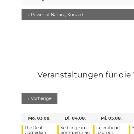
«
Power of Nature, Konzert
Veranstaltungen für di
«
Vorherige
Mo. 03.08.
Di. 04.08.
Mi. 05.08.
The Real
Selblinge im
Feierabend-
Comedian
Sommerurlau
Radtour,