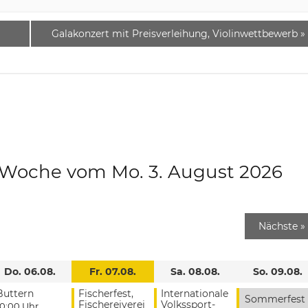
Galakonzert mit Preisverleihung, Violinwettbewerb
»
e Woche vom Mo. 3. August 2026
Nächste
»
Do. 06.08.
Fr. 07.08.
Sa. 08.08.
So. 09.08.
Buttern
Fischerfest,
Internationale
Sommerfest
Fischereiverei
Volkssport-
10:00 Uhr