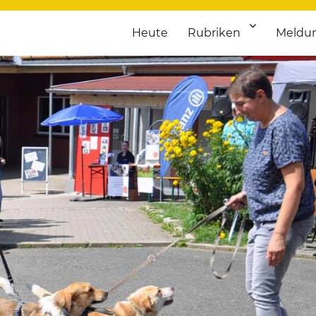
Heute
Rubriken
Meldu
franken. Täglich aktuelle Termine von Kultur bis Sport, von Theater
nstaltungsportal für Hochfran