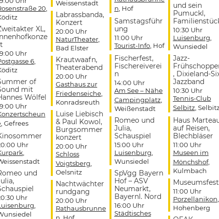
19:00 Uhr
Weissenstadt
und sein
Rosenstraße 20
,
n
, Hof
Pumuckl,
Labrassbanda,
Köditz
Samstagsführ
Familienstüc
Konzert
Zweitakter XL,
ung
10:30 Uhr
20:00 Uhr
Innenhofkonze
11:00 Uhr
Luisenburg
,
NaturTheater
,
t
Tourist-Info
, Hof
Wunsiedel
Bad Elster
19:00 Uhr
Fischerfest,
Jazz-
Krautwaafn,
Postgasse 6
,
Fischereiverei
Frühschoppe
Theaterabend
Köditz
n
, Dixieland-Si
20:00 Uhr
Summer of
Jazzband
14:00 Uhr
Gasthaus zur
Sound mit
Am See – Nähe
10:30 Uhr
Friedenseiche
,
Hannes Wölfel
Tennis-Club
Campingplatz
,
Konradsreuth
19:00 Uhr
Selbitz
, Selbit
Weißenstadt
Luise Liebisch
Konzertscheun
Romeo und
Haus Martea
& Paul Kowol,
e
, Gefrees
Julia,
auf Reisen,
Burgsommer
Kinosommer
Schauspiel
Blechbläser
konzert
20:00 Uhr
15:00 Uhr
11:00 Uhr
20:00 Uhr
Kurpark
,
Luisenburg
,
Museen im
Schloss
Weissenstadt
Wunsiedel
Mönchshof
,
Voigtsberg
,
Kulmbach
Oelsnitz
Romeo und
SpVgg Bayern
ulia,
Hof – ASV
Museumsfest
Nachtwächter
Schauspiel
Neumarkt,
rundgang
11:00 Uhr
Bayernl. Nord
20:30 Uhr
Porzellanikon
,
20:00 Uhr
Luisenburg
,
16:00 Uhr
Hohenberg
Rathausbrunne
Städtisches
Wunsiedel
n
, Hof