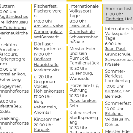
Buttern
Fischerfest,
Internationale
Sommerfest
Fischereiverei
Volkssport-
10:00 Uhr
11:00 Uhr
n
Tage
Vogtländisches
Tierheim
, Hof
14:00 Uhr
8:00 Uhr
Freilichtmuseu
Am See – Nähe
Jean-Paul-
m Eubabrunn
,
International
Campingplatz
,
Grundschule
,
Markneukirche
Volkssport-
Weißenstadt
Schwarzenbac
n
Tage
h/Saale
Dörflaser
6:00 Uhr
Trickfilm-
Biergartenfest
Meister Eder
Jean-Paul-
Porzellan-
und sein
Parcours,
17:00 Uhr
Grundschule
,
Pumuckl,
Ferienprogra
Dörflaser
Schwarzenba
Familienstück
mm
h/Saale
Hauptstraße
,
10:30 Uhr
10:00 Uhr
Marktredwitz
Sommer-
Luisenburg
,
Porzellanikon
,
Parkfest,
u. 20 Uhr
Wunsiedel
Hohenberg
Familientag
Gregorian
Porzellan-Trip,
Bogeymen,
Voices,
10:00 Uhr
Führung
Innenhofkonze
Höhlenkonzert
Kurpark
, Bad
t
10:30 Uhr
Berneck
17:00 Uhr
Porzellanikon
,
19:00 Uhr
Burg
Sommerfest
Selb
Uferstraße 2
,
Rabenstein
,
10:00 Uhr
Köditz
Ahorntal
Kulinarischer
Erlaloher
Stadtspazierg
Dreiklang,
Kinosommer
Wildsaualm
,
ang
Innenhofkonze
Döhlau
20:00 Uhr
t
10:30 Uhr
Kurpark
,
Meister Eder
Rathausbrunne